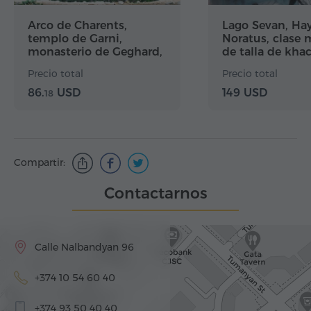
Arco de Charents,
Lago Sevan, Ha
templo de Garni,
Noratus, clase 
monasterio de Geghard,
de talla de kha
Sinfonía de las Piedras
Granja Mikayel
Precio total
Precio total
86.
USD
149 USD
18
Compartir:
Contactarnos
Calle Nalbandyan 96
+374 10 54 60 40
+374 93 50 40 40