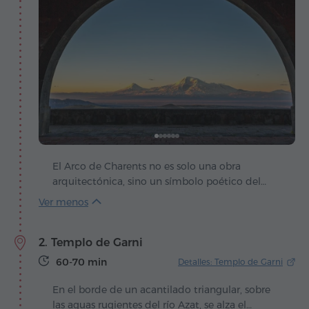
El Arco de Charents no es solo una obra
arquitectónica, sino un símbolo poético del
amor por Armenia y su emblema sagrado – el
monte Ararat. Fue diseñado por el arquitecto
Rafael Israelyan, quien, de camino a Garni, se
2. Templo de Garni
detuvo en este lugar y quedó impresionado por
la vista del Masis nevado. De esa inspiración
60-70 min
Detalles: Templo de Garni
nació la idea de crear una especie de "templo"
dedicado al Ararat – un arco desde el cual la
En el borde de un acantilado triangular, sobre
majestuosa montaña se contempla como
las aguas rugientes del río Azat, se alza el