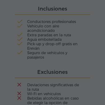
creadas para amplificar y transformar el sonido
Inclusiones
de la voz humana. Por eso los cantos
espirituales y populares armenios suenan aquí
con una fuerza especial, sumergiendo a los
Conductores profesionales
oyentes en la atmósfera de la Armenia
Vehículo con aire
medieval.
acondicionado
Extra paradas en la ruta
Agua embotellada
Pick-up y drop-off gratis en
Ereván
Seguro de vehículos y
pasajeros
Exclusiones
Deviaciones significativas de
la ruta
Wi-Fi en vehículos
Bebidas alcohólicas en caso
de elegir la opción de