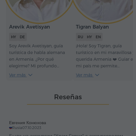
Arevik Avetisyan
Tigran Balyan
HY
DE
RU
HY
EN
Soy Arevik Avetisyan, guía
¡Hola! Soy Tigran, guía
turística de habla alemana
turístico en mi maravillosa y
en Armenia. ¿Por qué
querida Armenia ❤️ Guiar en
elegirme? Mi profundo
mi país me permite
conocimiento del
compartir con pasión
Ver más
Ver más
patrimonio y la cultura de
amabilidad, alegría y
Armenia, junto con mi
sonrisas con mis visitantes.
comunicación fluida en
Tengo más de siete años de
Reseñas
alemán y mi sentido del
experiencia y me encantan
humor, hacen de cada
la arquitectura, el vino y las
recorrido una experiencia
montañas de esta increíble
enriquecedora y amena.
Armenia.
Евгения Конюхова
Conmigo, los visitantes
Rusia
07.10.2023
descubrirán Armenia no solo