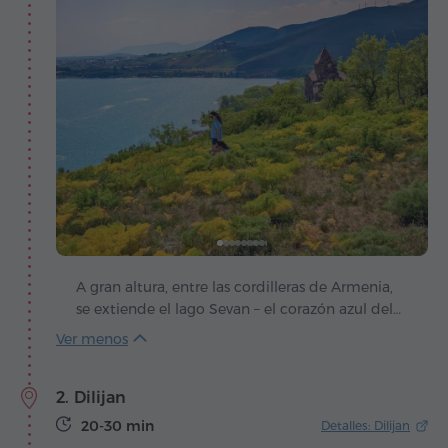
A gran altura, entre las cordilleras de Armenia,
se extiende el lago Sevan – el corazón azul del
país, que late al compás del viento y del sol. La
leyenda cuenta que aquí, antaño, se alzaba un
valle verde, hasta que el cielo derramó sus
2. Dilijan
lágrimas y lo llenó de agua para entregar a la
humanidad un regalo invaluable.
20-30 min
Detalles: Dilijan