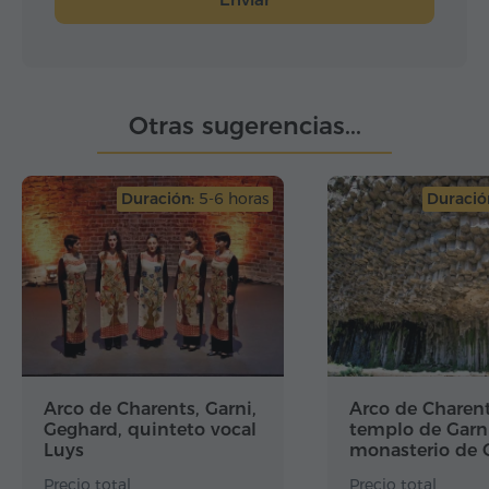
Otras sugerencias...
Duración:
5-6 horas
Duració
Arco de Charents, Garni,
Arco de Charent
Geghard, quinteto vocal
templo de Garni
Luys
monasterio de 
Sinfonía de las 
Precio total
Precio total