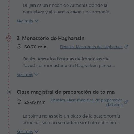
Dilijan es un rincón de Armenia donde la
naturaleza y el silencio crean una armonía
capaz de cautivar a cada viajero. Oculta entre
Ver más
bosques esmeralda y suaves colinas, la ciudad
se extiende a lo largo del pintoresco valle del
3. Monasterio de Haghartsin
río Aghstev, donde el aire huele a pino y a la
frescura de los arroyos de montaña. Las perlas
60-70 min
Detalles: Monasterio de Haghartsin
únicas del parque nacional son dos hermosas
vistas escondidas en los bosques: los lagos Parz
Oculto entre los bosques de frondosas del
y Gosh, rodeados de arbustos y árboles que han
Tavush, el monasterio de Haghartsin parece
inspirado numerosos cuentos populares y
salido de las páginas de un antiguo manuscrito,
Ver más
albergan la vida tranquila de los animales
donde muros de piedra y naturaleza se funden
salvajes.
en perfecta armonía. Fundado entre los siglos X
Clase magistral de preparación de tolma
y XIII, durante siglos fue no solo un refugio
espiritual, sino también un centro cultural que
Detalles: Clase magistral de preparación
25-35 min
atrajo a monjes, peregrinos y maestros
de tolma
artesanos. El conjunto incluye las iglesias de San
La tolma no es solo un plato de la gastronomía
Gregorio, Santa Madre de Dios y San Esteban,
armenia, sino un verdadero símbolo culinario
así como celdas monásticas y edificios
sin el cual ninguna celebración estaría
auxiliares cuidadosamente integrados en el
Ver más