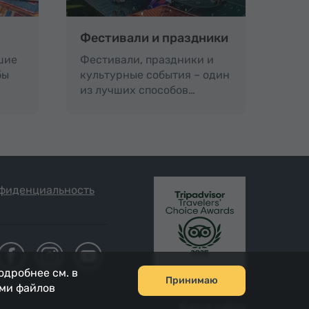
Фестивали и праздники
шие
Фестивали, праздники и
бы
культурные события – один
из лучших способов…
фиденциальность
одробнее см. в
Принимаю
ами файлов
Карта сайта