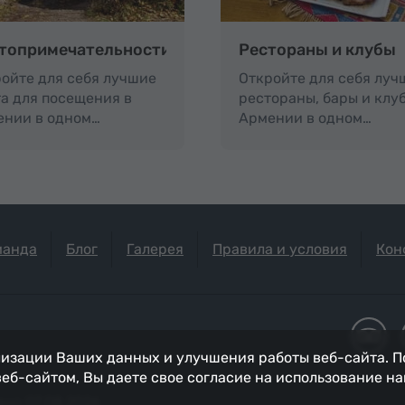
топримечательности
Рестораны и клубы
ойте для себя лучшие
Откройте для себя луч
а для посещения в
рестораны, бары и клу
ении в одном…
Армении в одном…
манда
Блог
Галерея
Правила и условия
Кон
изации Ваших данных и улучшения работы веб-сайта. П
 веб-сайтом, Вы даете свое согласие на использование н
но 07.08.2026