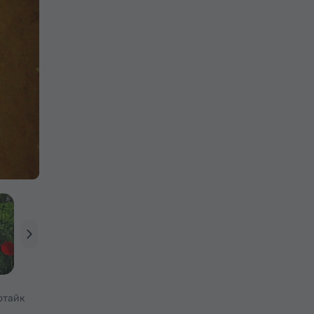
отайк