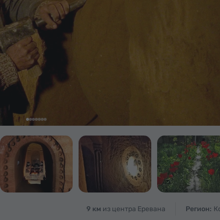
9 км
из центра Еревана
Регион:
К