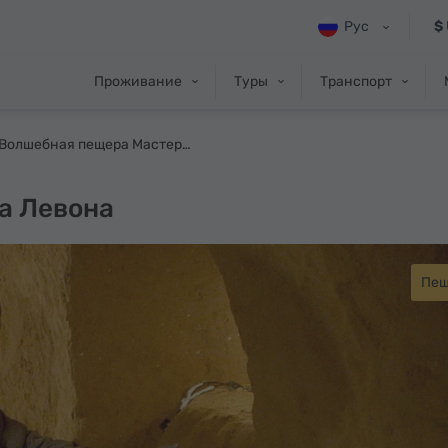
Рус
$
Проживание
Туры
Транспорт
Волшебная пещера Мастера Левона
а Левона
Пещ