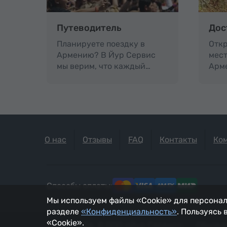
Путеводитель
Дос
Планируете поездку в
Откр
Армению? В Йур Сервис
мест
мы верим, что каждый…
Арм
О нас
Отзывы
FAQ
Контакты
Ко
Способы оплаты:
Мы используем файлы «Cookie» для персонал
разделе
«Конфиденциальность»
. Пользуясь
«Cookie».
2002 - 2026, © ООО «Йур Сервис»;
Обновле