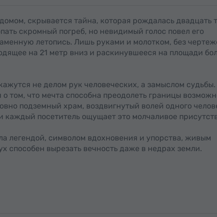
домом, скрывается тайна, которая рождалась двадцать 
опать скромный погреб, но невидимый голос повел его
 каменную летопись. Лишь руками и молотком, без чертеж
ходящее на 21 метр вниз и раскинувшееся на площади бо
кажутся не делом рук человеческих, а замыслом судьбы.
 о том, что мечта способна преодолеть границы возможн
ловно подземный храм, воздвигнутый волей одного челов
 и каждый посетитель ощущает это молчаливое присутст
а легендой, символом вдохновения и упорства, живым
ух способен вырезать вечность даже в недрах земли.