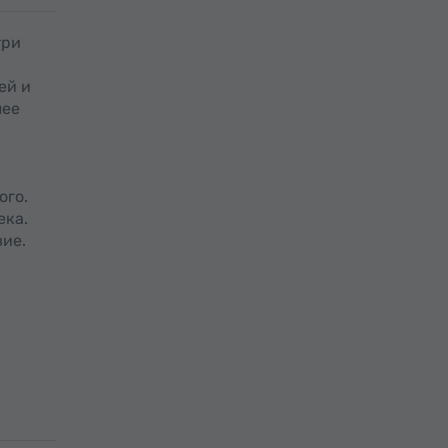
три
ей и
лее
ого.
ека.
вие.