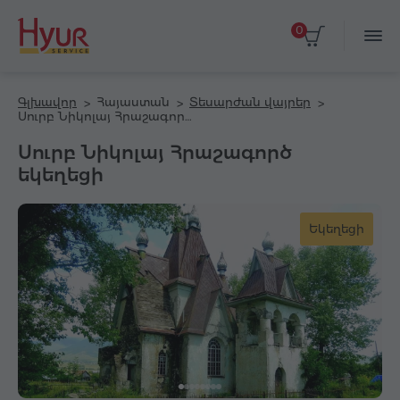
0
Գլխավոր
Հայաստան
Տեսարժան վայրեր
Սուրբ Նիկոլայ Հրաշագործ եկեղեցի
Սուրբ Նիկոլայ Հրաշագործ
եկեղեցի
Եկեղեցի