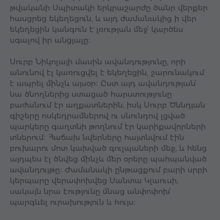
թվականի Սպիտակի երկրաշարժը ծանր վերքեր
հասցրեց եկեղեցուն, և այդ ժամանակից ի վեր
եկեղեցին կանգուն է լռության մեջ՝ կարծես
սգալով իր անցյալը։
Սուրբ Նիկոլայի մասին ավանդությունը, որի
անունով էլ կառուցվել է եկեղեցին, շարունակում
է ապրել մինչև այսօր։ Ըստ այդ ավանդության՝
նա ծնողներից ստացած հարստությունը
բաժանում էր աղքատներին, իսկ Սուրբ Ծննդյան
գիշերը ոսկեդրամներով ու սնունդով լցված
պարկերը գաղտնի թողնում էր կարիքավորների
տներում։ Հաճախ նվերները հայտնվում էին
բուխարու մոտ կախված գուլպաների մեջ, և հենց
այդպես էլ ծնվեց մինչև մեր օրերը պահպանված
ավանդույթը։ Ժամանակի ընթացքում բարի սրբի
կերպարը վերափոխվեց Սանտա Կլաուսի,
սակայն նրա էությունը մնաց անփոփոխ՝
պարգևել ուրախություն և հույս։