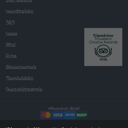
Կարծիքներ
ՀՏՀ
Կապ
Թիմ
Բլոգ
Տեսադարան
Պայմաններ
Գաղտնիություն
Վճարման ձևեր՝