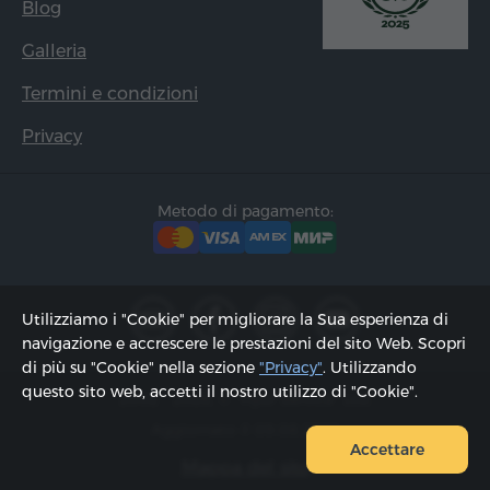
Blog
Galleria
Termini e condizioni
Privacy
Metodo di pagamento:
Utilizziamo i "Cookie" per migliorare la Sua esperienza di
navigazione e accrescere le prestazioni del sito Web. Scopri
di più su "Cookie" nella sezione
"Privacy"
. Utilizzando
questo sito web, accetti il ​​nostro utilizzo di "Cookie".
2002 - 2026, © "Hyur Service" Ltd;
Aggiornato il 09.08.2026
Accettare
Mappa del sito