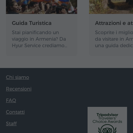
Guida Turistica
Attrazioni e at
Stai pianificando un
Scoprite i miglio
viaggio in Armenia? Da
da visitare in A
Hyur Service crediamo…
una guida dedic
Chi siamo
Recensioni
FAQ
Contatti
Staff