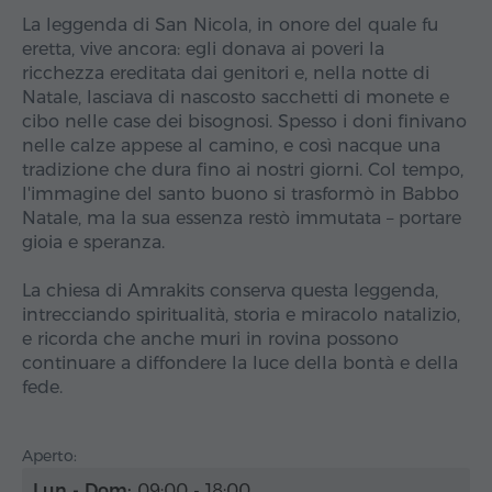
La leggenda di San Nicola, in onore del quale fu
eretta, vive ancora: egli donava ai poveri la
ricchezza ereditata dai genitori e, nella notte di
Natale, lasciava di nascosto sacchetti di monete e
cibo nelle case dei bisognosi. Spesso i doni finivano
nelle calze appese al camino, e così nacque una
tradizione che dura fino ai nostri giorni. Col tempo,
l'immagine del santo buono si trasformò in Babbo
Natale, ma la sua essenza restò immutata – portare
gioia e speranza.
La chiesa di Amrakits conserva questa leggenda,
intrecciando spiritualità, storia e miracolo natalizio,
e ricorda che anche muri in rovina possono
continuare a diffondere la luce della bontà e della
fede.
Aperto:
Lun - Dom:
09:00 - 18:00