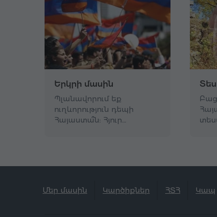
Երկրի մասին
Տես
Պլանավորում եք
Բաց
ուղևորություն դեպի
Հայ
Հայաստա՞ն: Հյուր…
տես
Մեր մասին
Կարծիքներ
ՀՏՀ
Կապ