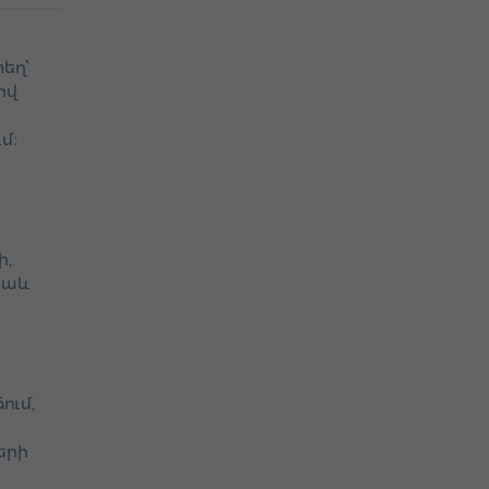
եղ՝
ով
մ։
ի,
նաև
ում,
երի