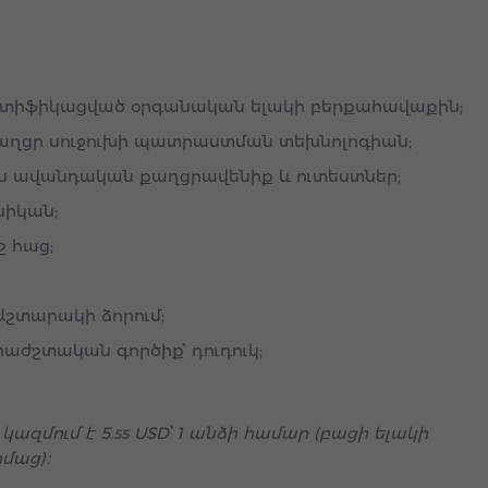
րտիֆիկացված օրգանական ելակի բերքահավաքին;
 քաղցր սուջուխի պատրաստման տեխնոլոգիան;
ն ավանդական քաղցրավենիք և ուտեստներ;
նիկան;
 հաց;
Աշտարակի ձորում;
ժշտական գործիք՝ դուդուկ;
 կազմում է
5.
USD
՝ 1 անձի համար (բացի ելակի
55
իմաց)։