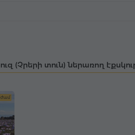
ուզ (Չրերի տուն) ներառող էքսկո
 ժամ