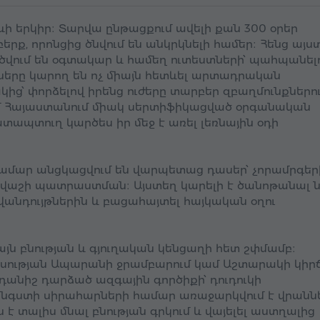
ի երկիր։ Տարվա ընթացքում ավելի քան 300 օրեր
րք, որոնցից ծնվում են անկրկնելի համեր։ Հենց այստ
ծվում են օգտակար և համեղ ուտեստների՝ պահպանել
լուները կարող են ոչ միայն հետևել արտադրական
ից՝ փորձելով իրենց ուժերը տարբեր զբաղմունքներու
լում Հայաստանում միակ սերտիֆիկացված օրգանական
ատապտուղ կարծես իր մեջ է առել լեռնային օդի
ամար անցկացվում են վարպետաց դասեր՝ չորամրգեր
ավաշի պատրաստման։ Այստեղ կարելի է ծանոթանալ 
նդույթներին և բացահայտել հայկական օղու
այն բնության և գյուղական կենցաղի հետ շփմամբ։
նորսության Ապարանի ջրամբարում կամ Աշտարակի կիրճ
դանիշ դարձած ազգային գործիքի՝ դուդուկի
նգստի սիրահարների համար առաջարկվում է վրանն
ն է տալիս մնալ բնության գրկում և վայելել աստղալից