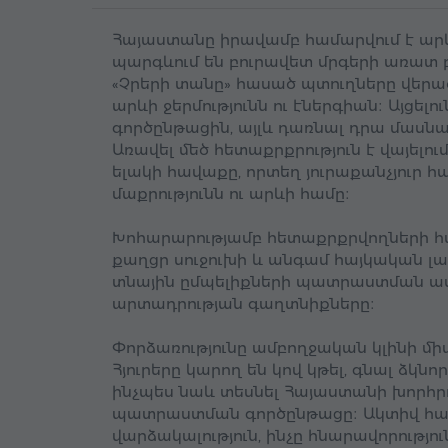
Հայաստանը իրավամբ համարվում է արև
պարգևում են բուրավետ մրգերի առատ բե
«Չրերի տանը» հասած պտուղները վերա
արևի ջերմությունն ու էներգիան։ Այցե
գործընթացին, այլև դառնալ դրա մասնակ
Առավել մեծ հետաքրքրություն է վայե
ելակի հավաքը, որտեղ յուրաքանչյուր հ
մաքրությունն ու արևի համը։
Խոհարարությամբ հետաքրքրվողների հ
քաղցր սուջուխի և անգամ հայկական լ
տնային ըմպելիքների պատրաստման ավա
արտադրության գաղտնիքները։
Փորձառությունը ամբողջական կլինի մի
Հյուրերը կարող են կով կթել, գնալ ձկ
ինչպես նաև տեսնել Հայաստանի խորհր
պատրաստման գործընթացը։ Ակտիվ հա
վարձակալություն, ինչը հնարավորությու