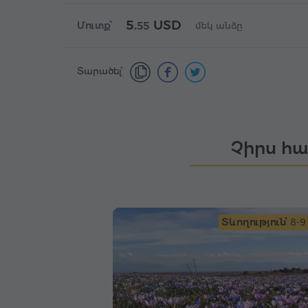
5.
USD
Մուտք՝
55
մեկ անձը
Տարածել՝
Չիրս հա
Տևողություն՝
8-9