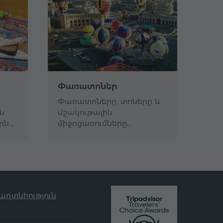
Փառատոներ
Փառատոները, տոները և
ն
մշակութային
րն…
միջոցառումները…
աղտնիություն