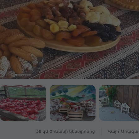
38 կմ
Երևանի կենտրոնից
Վայր՝
Արագա