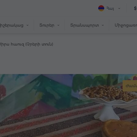
Հայ
$
իշերակաց
Տուրեր
Տրանսպորտ
Միջոցառո
Չիրս հաուզ (Չրերի տուն)
Ժամ