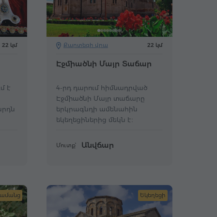
22 կմ
Քարտեզի վրա
22 կմ
Էջմիածնի Մայր Տաճար
մ է
4-րդ դարում հիմնադրված
Էջմիածնի Մայր տաճարը
արդն
երկրագնդի ամենահին
եկեղեցիներից մեկն է։
Անվճար
Մուտք՝
ամանց
Եկեղեցի