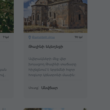
7 կմ
Քարտեզի վրա
70 կմ
Թալինի եկեղեցի
Ավերակների մեջ վեր
խոյացող Թալինի տաճարը
ական
հիշեցնում է երբեմնի հզոր
ով
հոգևոր կենտրոնի մասին։
Անվճար
Մուտք՝