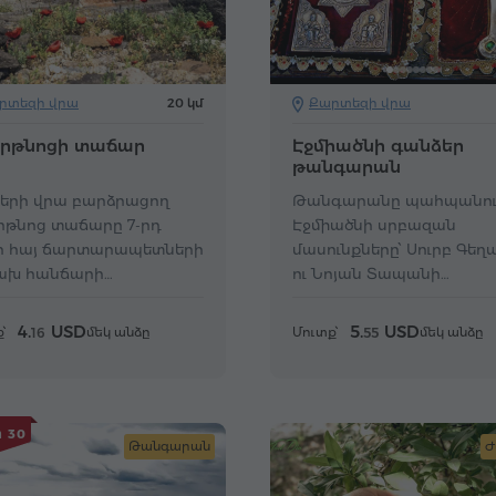
րտեզի վրա
20 կմ
Քարտեզի վրա
րթնոցի տաճար
Էջմիածնի գանձեր
թանգարան
ների վրա բարձրացող
Թանգարանը պահպանու
րթնոց տաճարը 7-րդ
Էջմիածնի սրբազան
ի հայ ճարտարապետների
մասունքները՝ Սուրբ Գեղ
ախ հանճարի
ու Նոյան Տապանի
ությունն է։
բեկորները։
4.
USD
5.
USD
՝
մեկ անձը
Մուտք՝
մեկ անձը
16
55
 30
Թանգարան
Ժ