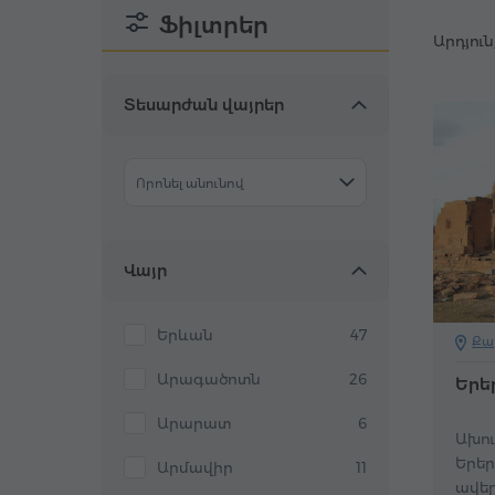
Ֆիլտրեր
Արդյուն
Տեսարժան վայրեր
Որոնել անունով
Վայր
Երևան
47
Քա
Արագածոտն
26
Երե
Արարատ
6
Ախու
Երեր
Արմավիր
11
ավե