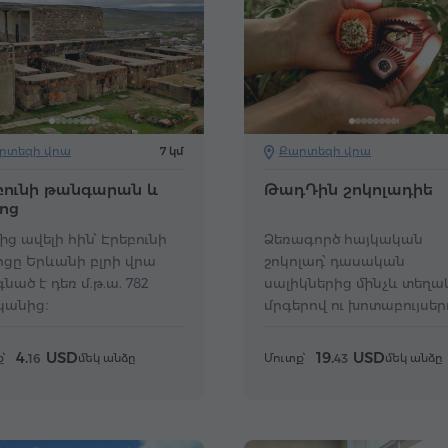
րտեզի վրա
7 կմ
Քարտեզի վրա
բունի թանգարան և
ԹադԴին շոկոլադիե
ոց
ից ավելի հին՝ Էրեբունի
Ձեռագործ հայկական
ցը Երևանի բլրի վրա
շոկոլադ՝ դասական
նած է դեռ մ.թ.ա. 782
սալիկներից մինչև տեղ
կանից։
մրգերով ու խոտաբույսեր
համեր։
4.
USD
19.
USD
՝
մեկ անձը
Մուտք՝
մեկ անձը
16
43