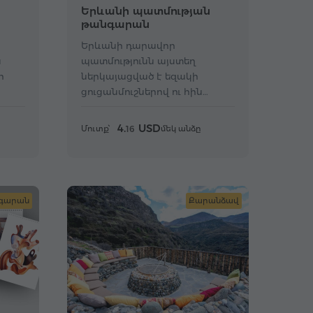
Երևանի պատմության
թանգարան
Երևանի դարավոր
ս
պատմությունն այստեղ
ի
ներկայացված է եզակի
ցուցանմուշներով ու հին
քարտեզներով։
4.
USD
Մուտք՝
մեկ անձը
16
գարան
Քարանձավ