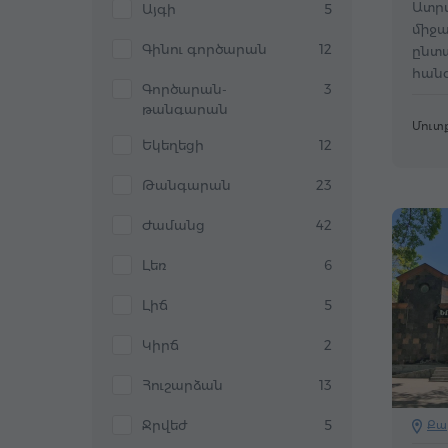
Ատրա
Այգի
5
միջա
Գինու գործարան
12
ընտ
հան
Գործարան-
3
համ
թանգարան
Մուտք
Եկեղեցի
12
Թանգարան
23
Ժամանց
42
Լեռ
6
Լիճ
5
Կիրճ
2
Հուշարձան
13
Ջրվեժ
5
Քա