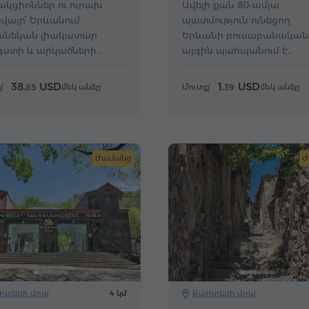
կցիոններ ու ուրախ
Ավելի քան 80-ամյա
վայր՝ Երևանում
պատմություն ունեցող
անեկան լիակատար
Երևանի բուսաբանական
գստի և արկածների
այգին պահպանում է
ար։
հազվագյուտ բույսերի 20
ավելի տեսակ։
38.
USD
1.
USD
՝
մեկ անձը
Մուտք՝
մեկ անձը
85
39
Ժամանց
Ժ
րտեզի վրա
4 կմ
Քարտեզի վրա