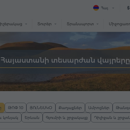
Հայ
$
իշերակաց
Տուրեր
Տրանսպորտ
Միջոցառո
Հայաստանի տեսարժան վայրերը
ը
ԹՈՓ 10
ՅՈւՆԵՍԿՕ
Քաղաքներ
Ամրոցներ
Թանգ
և կոնյակ
Երևան
Գյումրի և շրջակայք
Դիլիջան և շրջա