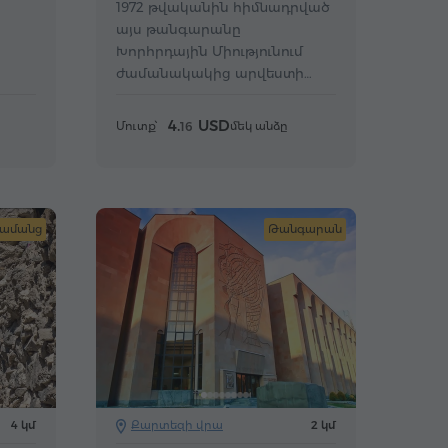
1972 թվականին հիմնադրված
այս թանգարանը
Խորհրդային Միությունում
ժամանակակից արվեստի
0-ից
առաջին թանգարանն էր։
4.
USD
Մուտք՝
մեկ անձը
16
ամանց
Թանգարան
4 կմ
Քարտեզի վրա
2 կմ