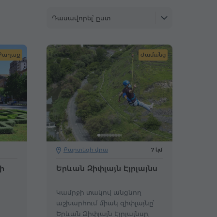
Դասավորել՝ ըստ
Քաղաք
Ժամանց
Քարտեզի վրա
7 կմ
ի
Երևան Զիփլայն Էյրլայնս
Կամրջի տակով անցնող
աշխարհում միակ զիփլայնը՝
Երևան Զիփլայն Էյրլայնսը,