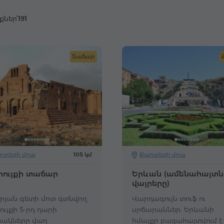
քներ՝
191
Տաճար
րտեզի վրա
105 կմ
Քարտեզի վրա
րույքի տաճար
Երևան (ամենահայտն
վայրերը)
րյան գետի մոտ գտնվող
Վարդագույն տուֆ ու
ույքի 5-րդ դարի
սրճարաններ. Երևանի
րակները վաղ
հմայքը բացահայտվում է