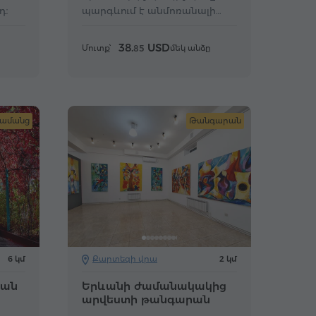
դ։
պարգևում է անմոռանալի
հուզումնալից փորձառություն։
38.
USD
Մուտք՝
մեկ անձը
85
ամանց
Թանգարան
6 կմ
Քարտեզի վրա
2 կմ
կան
Երևանի ժամանակակից
արվեստի թանգարան