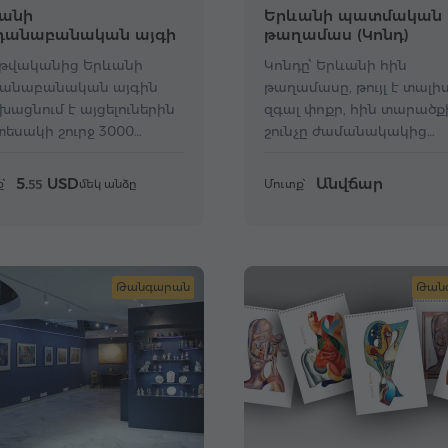
անի
Երևանի պատմական
դանաբանական այգի
թաղամաս (Կոնդ)
 թվականից Երևանի
Կոնդը՝ Երևանի հին
դանաբանական այգին
թաղամասը, թույլ է տալի
խացնում է այցելուներին
զգալ փոքր, հին տարածք
տեսակի շուրջ 3000
շունչը ժամանակակից
անիներով։
մայրաքաղաքի սրտում։
5.
USD
Անվճար
՝
մեկ անձը
Մուտք՝
55
Թանգարան
Թան