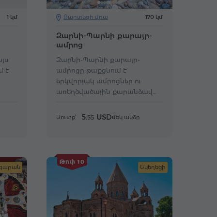
1 կմ
Քարտեզի վրա
170 կմ
Զարնի-Պարնի քարայր-
ամրոց
այս
Զարնի-Պարնի քարայր-
 է
ամրոցը թաքցնում է
երկվորյակ ամրոցներ ու
առեղծվածային քարանձավ
Լոռու ժայռերում։
5.
USD
Մուտք՝
մեկ անձը
55
Թոփ 10
գարան
Եկեղեցի