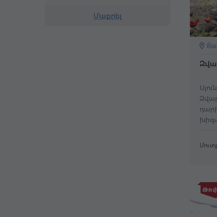
Մաքրել
Քա
Զվա
Սյու
Զվա
դար
խիզ
վկայ
Մուտք
Թոփ