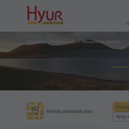
Գ
Գլխավոր
Հայաստան
Տեսարժան վայրեր
Բոլոր
Բոլորը քարտեզի վրա
Գինի 