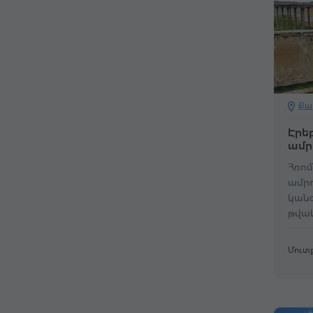
Քա
Էրե
ամր
Հռոմ
ամրո
կանգ
թվա
Մուտք