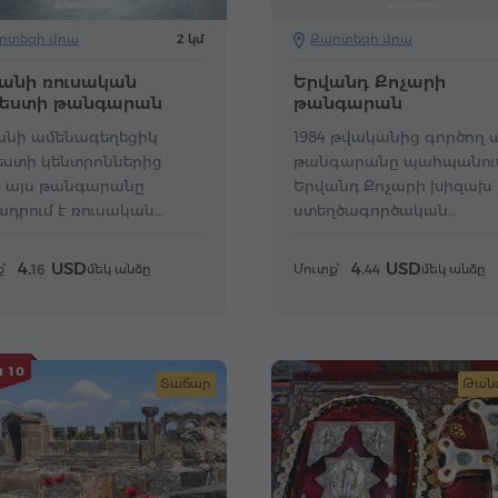
րտեզի վրա
2 կմ
Քարտեզի վրա
անի ռուսական
Երվանդ Քոչարի
եստի թանգարան
թանգարան
անի ամենագեղեցիկ
1984 թվականից գործող 
եստի կենտրոններից
թանգարանը պահպանում
՝ այս թանգարանը
Երվանդ Քոչարի խիզախ
ադրում է ռուսական
ստեղծագործական
նկարչության և
ժառանգությունը։
դակագործության
4.
USD
4.
USD
՝
մեկ անձը
Մուտք՝
մեկ անձը
16
44
շներ։
 10
Տաճար
Թան