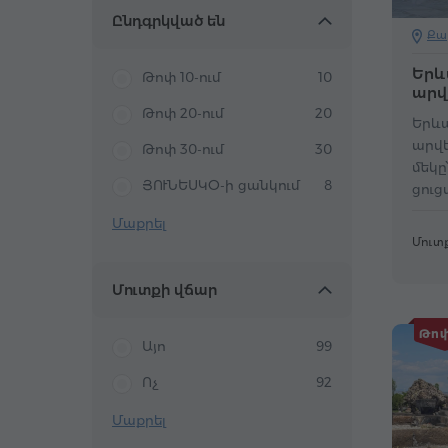
Ընդգրկված են
Քա
Երև
Թոփ 10-ում
10
արվ
Թոփ 20-ում
20
Երև
արվ
Թոփ 30-ում
30
մեկը
ՅՈՒՆԵՍԿՕ-ի ցանկում
8
ցուց
գեղա
Մաքրել
քան
Մուտք
նմու
Մուտքի վճար
Թոփ
Այո
99
Ոչ
92
Մաքրել