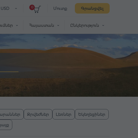
0
USD
Մուտք
Գրանցվել
ւմներ
Հայաստան
Ընկերություն
արաններ
Ջրվեժներ
Լեռներ
Եկեղեցիներ
կայք