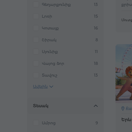
քրի
Գեղարքունիք
13
գեղե
Լոռի
15
Մուտք
Կոտայք
16
Շիրակ
8
Սյունիք
11
Վայոց ձոր
18
Տավուշ
13
Ավելին
Տեսակ
Քա
Երև
Ամրոց
9