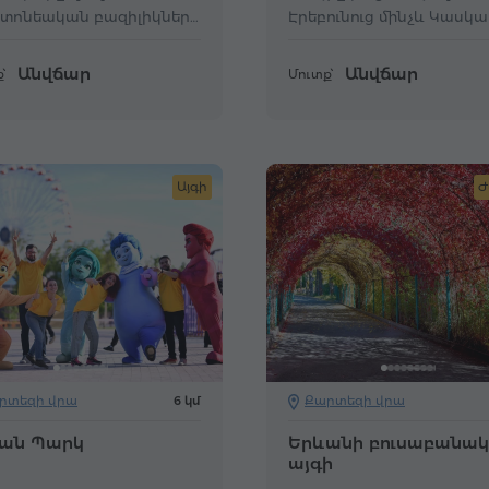
ստոնեական բազիլիկների
Էրեբունուց մինչև Կասկա
ցիկ օրինակ են։
Անվճար
Անվճար
՝
Մուտք՝
Այգի
Ժ
րտեզի վրա
6 կմ
Քարտեզի վրա
ան Պարկ
Երևանի բուսաբանա
այգի