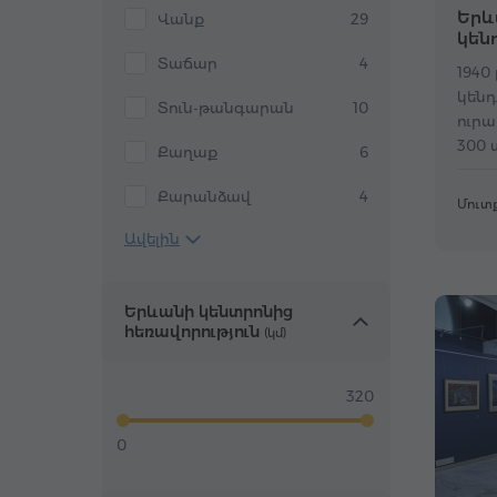
Երև
Վանք
29
կեն
Տաճար
4
1940
կեն
Տուն-թանգարան
10
ուրա
300 
Քաղաք
6
կենդ
Քարանձավ
4
Մուտք
Ավելին
Երևանի կենտրոնից
հեռավորություն
(կմ)
320
0