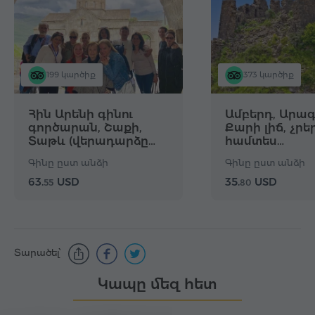
199 կարծիք
373 կարծիք
Հին Արենի գինու
Ամբերդ, Արագ
գործարան, Շաքի,
Քարի լիճ, չրե
Տաթև (վերադարձը…
համտես…
Գինը ըստ անձի
Գինը ըստ անձի
63.
USD
35.
USD
55
80
Տարածել՝
Կապը մեզ հետ