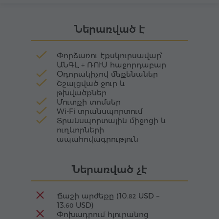
հոգևոր կենտրոն, իսկ 19-րդ դարում ծառայեց
հայ կաթողիկոսների ամառային նստավայր՝
առավել ընդգծելով իր նշանակությունը։
Ներառված է
Փորձառու էքսկուրսավար՝
ԱՆԳԼ + ՌՈՒՍ հաջորդաբար
Օդորակիչով մեքենաներ
Շշալցված ջուր և
թխվածքներ
Մուտքի տոմսեր
Wi-Fi տրանսպորտում
Տրանսպորտային միջոցի և
ուղևորների
ապահովագրություն
Ներառված չէ
Ճաշի արժեքը (
10.
USD
–
82
13.
USD
)
60
Փոխադրում հյուրանոց