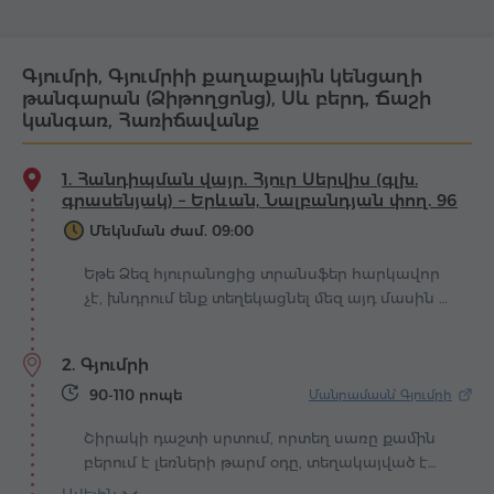
Գյումրի, Գյումրիի քաղաքային կենցաղի
թանգարան (Ձիթողցոնց), Սև բերդ, Ճաշի
կանգառ, Հառիճավանք
1. Հանդիպման վայր. Հյուր Սերվիս (գլխ.
գրասենյակ) – Երևան, Նալբանդյան փող. 96
Մեկնման ժամ. 09:00
Եթե Ձեզ հյուրանոցից տրանսֆեր հարկավոր
չէ, խնդրում ենք տեղեկացնել մեզ այդ մասին և
լինել հանդիպման վայրում մեկնումից
առնվազն 30 րոպե առաջ։
2. Գյումրի
90-110 րոպե
Մանրամասն՝ Գյումրի
Շիրակի դաշտի սրտում, որտեղ սառը քամին
բերում է լեռների թարմ օդը, տեղակայված է
Գյումրի քաղաքը։ Այստեղ անցյալն ու ներկան