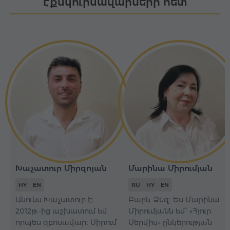
էքսկուրսավարների հետ
Խաչատուր Միրզոյան
Մարինա Միրումյան
HY
EN
RU
HY
EN
Անունս Խաչատուր է:
Բարև Ձեզ։ Ես Մարինա
2012թ.-ից աշխատում եմ
Միրումյանն եմ՝ «Հյուր
որպես զբոսավար։ Սիրում
Սերվիս» ընկերության