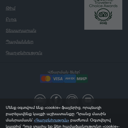
Թիմ
Բլոգ
Տեսադարան
Պայմաններ
Գաղտնիություն
Վճարման ձևեր՝
Մենք օգտվում ենք «cookie»-ֆայլերից, որպեսզի
բարելավենք կայքի աշխատանքը: Դրանց մասին
մանրամասն՝
«Գաղտնիություն»
բաժնում: Օգտվելով
2002 - 2026, © «Հյուր Սերվիս» ՍՊԸ;
կայքից՝ Դուք տալիս եք Ձեր համաձայնությունը «cookie»-