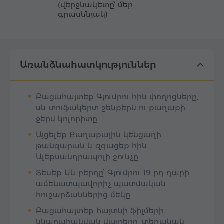
(վերջնակետը՝ մեր
գրասենյակ)
Առանձնահատկություններ
Բացահայտեք Գյումրու հին փողոցները,
սև տուֆակերտ շենքերն ու քաղաքի
ջերմ կոլորիտը
Այցելեք Քաղաքային կենցաղի
թանգարան և զգացեք հին
Ալեքսանդրապոլի շունչը
Տեսեք Սև բերդը՝ Գյումրու 19-րդ դարի
ամենատպավորիչ պատմական
հուշարձաններից մեկը
Բացահայտեք հայտնի ֆիլմերի
նկարահանման վայրերը, տեղական