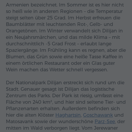
Armenien bezeichnet. Im Sommer ist es hier nicht
so heiß wie in anderen Regionen – die Temperatur
steigt selten über 25 Grad. Im Herbst erfreuen die
Baumblätter mit leuchtenden Rot-, Gelb- und
Orangetönen. Im Winter verwandelt sich Dilijan in
ein Neujahrsmärchen, und das milde Klima – mit
durchschnittlich -5 Grad Frost – erlaubt lange
Spaziergänge. Im Frühling kann es regnen, aber die
Blumen, das Grün sowie eine heiße Tasse Kaffee in
einem örtlichen Restaurant oder ein Glas guter
Wein machen das Wetter schnell vergessen.
Der Nationalpark Dilijan erstreckt sich rund um die
Stadt. Genauer gesagt ist Dilijan das logistische
Zentrum des Parks. Der Park ist riesig, umfasst eine
Fläche von 240 km², und hier sind seltene Tier- und
Pflanzenarten erhalten. Außerdem befinden sich
hier die alten Klöster
Haghartsin
,
Goschawank
und
Matosavank sowie der wunderschöne
Parz-See
, der
mitten im Wald verborgen liegt. Vom Jerewaner