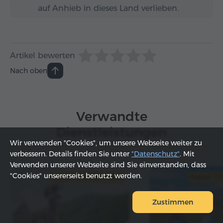
auf Anhieb in dieses Land verlieben.
Artikel bewerten
Nach oben
Verwandte
Dienstleistungen
Wir verwenden "Cookies", um unsere Webseite weiter zu
verbessern. Details finden Sie unter
"Datenschutz"
. Mit
Verwenden unserer Webseite sind Sie einverstanden, dass
"Cookies" unsererseits benutzt werden.
Dauer:
9-10 Stunden
Dauer:
13
Zustimmen