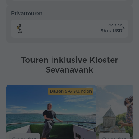
Privattouren
Preis ab
94.
USD
07
Touren inklusive Kloster
Sevanavank
Dauer:
5-6 Stunden
Gruppentour
Gruppentour