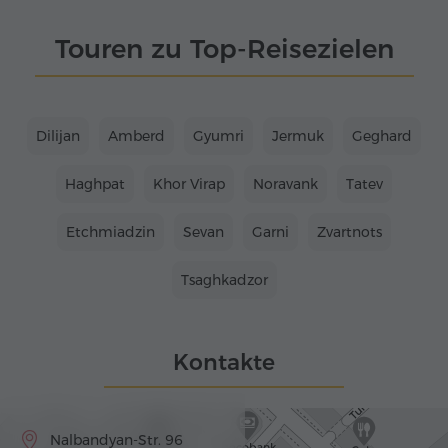
Touren zu Top-Reisezielen
Dilijan
Amberd
Gyumri
Jermuk
Geghard
Haghpat
Khor Virap
Noravank
Tatev
Etchmiadzin
Sevan
Garni
Zvartnots
Tsaghkadzor
Kontakte
Nalbandyan-Str. 96