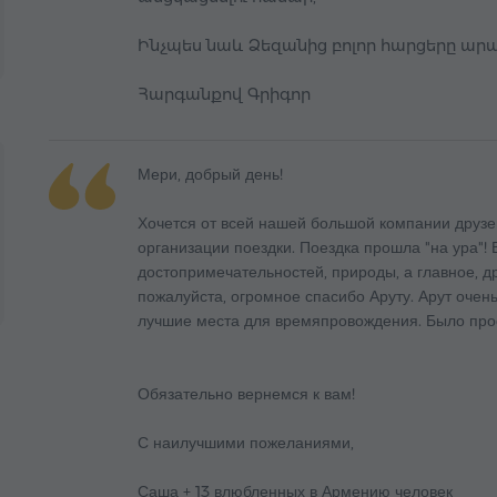
Ինչպես նաև Ձեզանից բոլոր հարցերը արագ 
Հարգանքով Գրիգոր
Мери, добрый день!
Хочется от всей нашей большой компании друзе
организации поездки. Поездка прошла "на ура"! 
достопримечательностей, природы, а главное, 
пожалуйста, огромное спасибо Аруту. Арут очен
лучшие места для времяпровождения. Было прост
Обязательно вернемся к вам!
С наилучшими пожеланиями,
Саша + 13 влюбленных в Армению человек