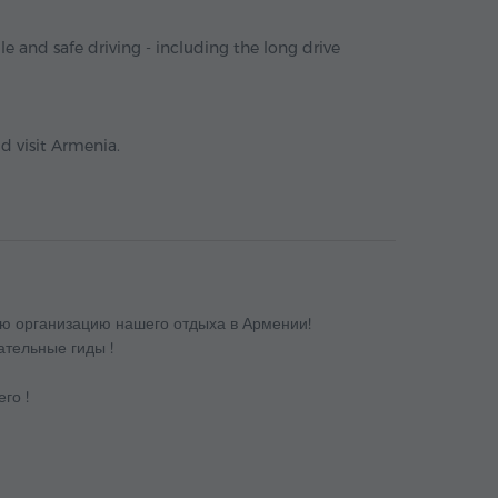
ble and safe driving - including the long drive
d visit Armenia.
ую организацию нашего отдыха в Армении!
ательные гиды !
го !