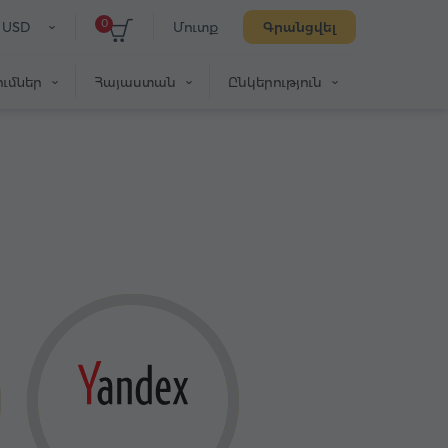
0
USD
Մուտք
Գրանցվել
ւմներ
Հայաստան
Ընկերություն