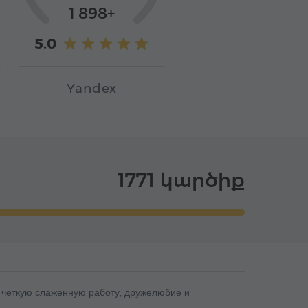
1 898+
5.0
Yandex
1771 կարծիք
 четкую слаженную работу, дружелюбие и