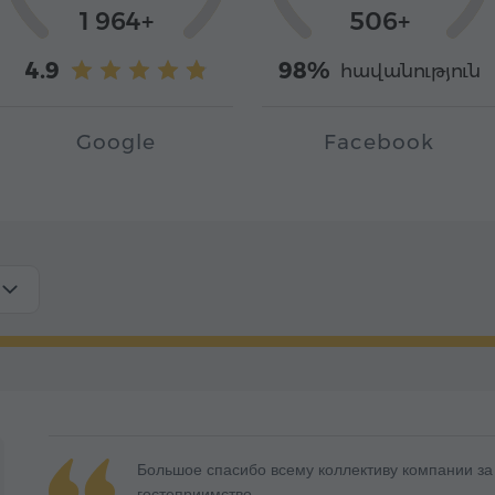
1 964+
506+
4.9
98%
հավանություն
Google
Facebook
Большое спасибо всему коллективу компании за
гостеприимство.