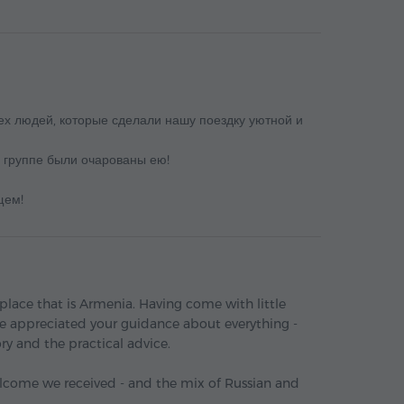
ех людей, которые сделали нашу поездку уютной и
в группе были очарованы ею!
щем!
place that is Armenia. Having come with little
e appreciated your guidance about everything -
ry and the practical advice.
lcome we received - and the mix of Russian and