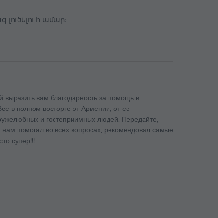
լուծելու հ ամար:
й выразить вам благодарность за помощь в
Все в полном восторге от Армении, от ее
дружелюбных и гостеприимных людей. Передайте,
ь нам помогал во всех вопросах, рекомендовал самые
о супер!!!