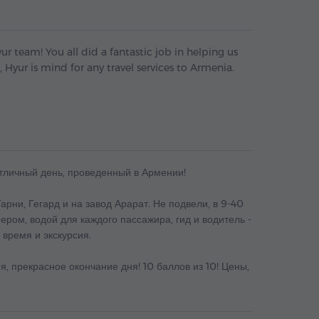
r team! You all did a fantastic job in helping us
, Hyur is mind for any travel services to Armenia.
тличный день, проведенный в Армении!
Гарни, Гегард и на завод Арарат. Не подвели, в 9-40
ером, водой для каждого пассажира, гид и водитель -
время и экскурсия.
я, прекрасное окончание дня! 10 баллов из 10! Цены,