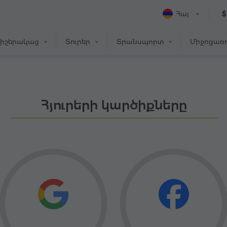
Հայ
$
իշերակաց
Տուրեր
Տրանսպորտ
Միջոցառո
Հյուրերի կարծիքները