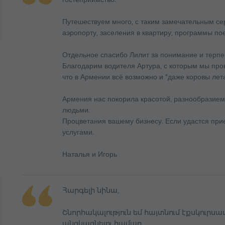
Путешествуем много, с таким замечательным сер
аэропорту, заселения в квартиру, программы п
Отдельное спасибо Лилит за понимание и терп
Благодарим водителя Артура, с которым мы про
что в Армении всё возможно и "даже коровы лета
Армения нас покорила красотой, разнообразием
людьми.
Процветания вашему бизнесу. Если удастся прие
услугами.
Наталья и Игорь
Հարգելի նինա,
Շնորհակալություն եմ հայտնում էքսկուրս
անցկացնելու համար,