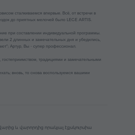
висом сталкиваемся впервые. Всё, от встречи в
оездок до приятных мелочей было LEGE ARTIS.
ение при составлении индивидуальной программы.
вели 2 длинных и замечательных дня и убедились,
ют"; Артур, Вы - супер профессионал.
, гостеприимством, традициями и замечательными
хать; вновь, то снова воспользуемся вашими
ավարից և վարորդից որակյալ էքսկուրսիա