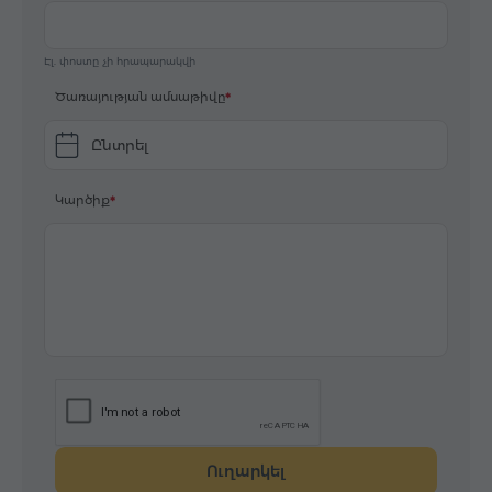
Էլ. փոստը չի հրապարակվի
Ծառայության ամսաթիվը
Ընտրել
Կարծիք
Ուղարկել