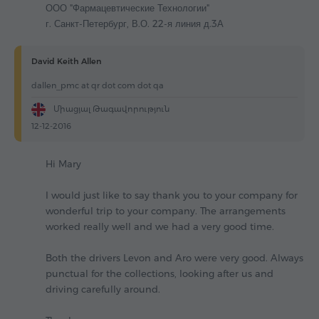
ООО "Фармацевтические Технологии"
г. Санкт-Петербург, В.О. 22-я линия д.3А
David Keith Allen
dallen_pmc at qr dot com dot qa
Միացյալ Թագավորություն
12-12-2016
Hi Mary
I would just like to say thank you to your company for
wonderful trip to your company. The arrangements
worked really well and we had a very good time.
Both the drivers Levon and Aro were very good. Always
punctual for the collections, looking after us and
driving carefully around.