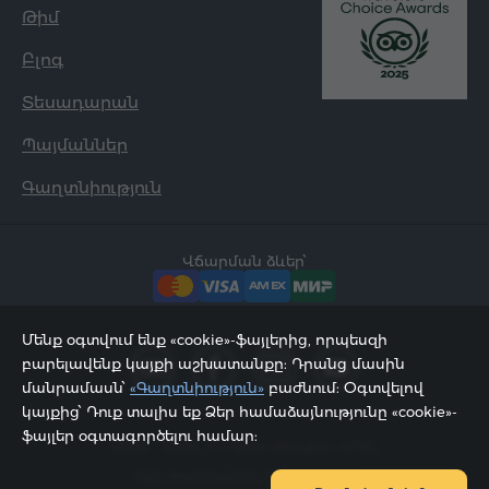
Թիմ
Բլոգ
Տեսադարան
Պայմաններ
Գաղտնիություն
Վճարման ձևեր՝
Մենք օգտվում ենք «cookie»-ֆայլերից, որպեսզի
բարելավենք կայքի աշխատանքը: Դրանց մասին
մանրամասն՝
«Գաղտնիություն»
բաժնում: Օգտվելով
կայքից՝ Դուք տալիս եք Ձեր համաձայնությունը «cookie»-
ֆայլեր օգտագործելու համար:
2002 - 2026, © «Հյուր Սերվիս» ՍՊԸ;
Էջը թարմացվել է 08.08.2026