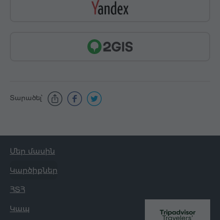
Տարածել՝
Մեր մասին
Կարծիքներ
ՀՏՀ
Կապ