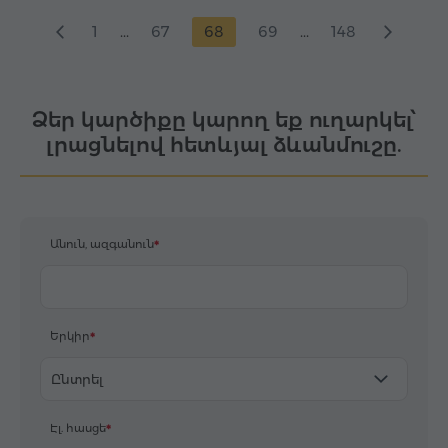
1
...
67
68
69
...
148
Ձեր կարծիքը կարող եք ուղարկել՝
լրացնելով հետևյալ ձևանմուշը.
Անուն, ազգանուն
Երկիր
Ընտրել
Էլ. հասցե