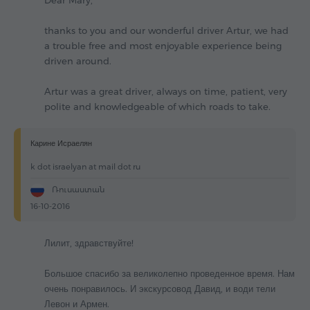
Dear Mary,
thanks to you and our wonderful driver Artur, we had
a trouble free and most enjoyable experience being
driven around.
Artur was a great driver, always on time, patient, very
polite and knowledgeable of which roads to take.
Карине Исраелян
k dot israelyan at mail dot ru
Ռուսաստան
16-10-2016
Лилит, здравствуйте!
Большое спасибо за великолепно проведенное время. Нам
очень понравилось. И экскурсовод Давид, и води тели
Левон и Армен.