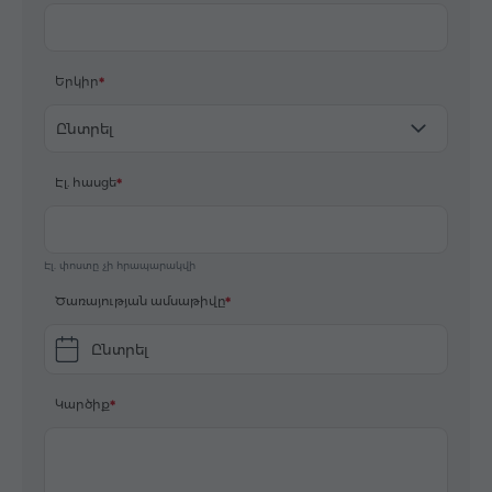
Երկիր
Ընտրել
Էլ. հասցե
Էլ. փոստը չի հրապարակվի
Ծառայության ամսաթիվը
Ընտրել
Կարծիք