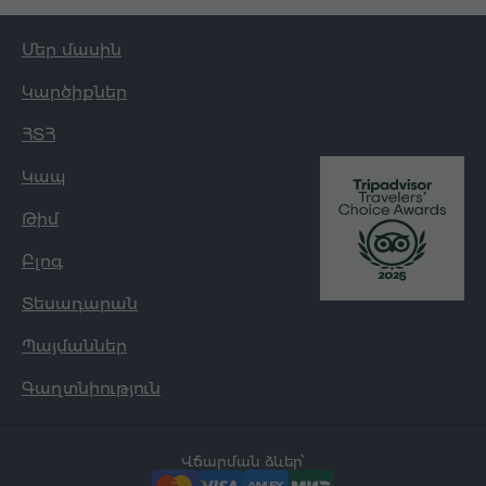
Մեր մասին
Կարծիքներ
ՀՏՀ
Կապ
Թիմ
Բլոգ
Տեսադարան
Պայմաններ
Գաղտնիություն
Վճարման ձևեր՝