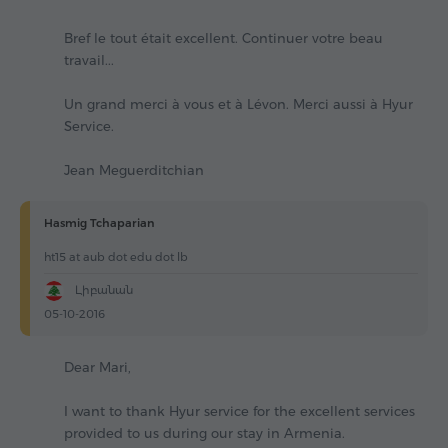
Bref le tout était excellent. Continuer votre beau
travail...
Un grand merci à vous et à Lévon. Merci aussi à Hyur
Service.
Jean Meguerditchian
Hasmig Tchaparian
ht15 at aub dot edu dot lb
Լիբանան
05-10-2016
Dear Mari,
I want to thank Hyur service for the excellent services
provided to us during our stay in Armenia.