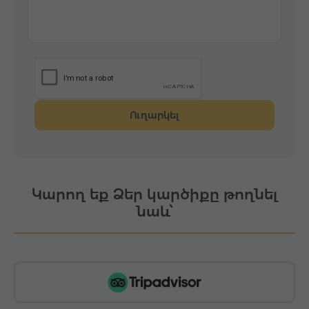
Ուղարկել
Կարող եք Ձեր կարծիքը թողնել
նաև՝