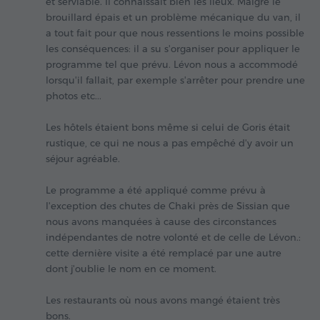
et serviable. Il connaissait bien les lieux. Malgré le
brouillard épais et un problème mécanique du van, il
a tout fait pour que nous ressentions le moins possible
les conséquences: il a su s'organiser pour appliquer le
programme tel que prévu. Lévon nous a accommodé
lorsqu'il fallait, par exemple s'arrêter pour prendre une
photos etc...
Les hôtels étaient bons même si celui de Goris était
rustique, ce qui ne nous a pas empêché d'y avoir un
séjour agréable.
Le programme a été appliqué comme prévu à
l'exception des chutes de Chaki près de Sissian que
nous avons manquées à cause des circonstances
indépendantes de notre volonté et de celle de Lévon.:
cette dernière visite a été remplacé par une autre
dont j'oublie le nom en ce moment.
Les restaurants où nous avons mangé étaient très
bons.