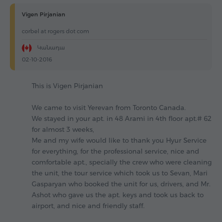
Vigen Pirjanian
corbel at rogers dot com
Կանադա
02-10-2016
This is Vigen Pirjanian
We came to visit Yerevan from Toronto Canada.
We stayed in your apt. in 48 Arami in 4th floor apt.# 62
for almost 3 weeks,
Me and my wife would like to thank you Hyur Service
for everything, for the professional service, nice and
comfortable apt., specially the crew who were cleaning
the unit, the tour service which took us to Sevan, Mari
Gasparyan who booked the unit for us, drivers, and Mr.
Ashot who gave us the apt. keys and took us back to
airport, and nice and friendly staff.