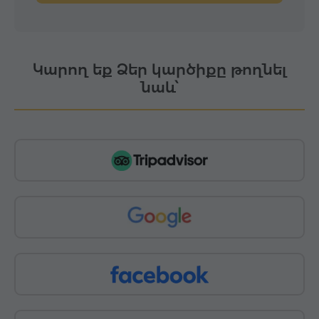
Կարող եք Ձեր կարծիքը թողնել
նաև՝