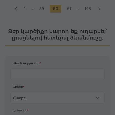
1
...
59
60
61
...
148
Ձեր կարծիքը կարող եք ուղարկել՝
լրացնելով հետևյալ ձևանմուշը.
Անուն, ազգանուն
Երկիր
Ընտրել
Էլ. հասցե