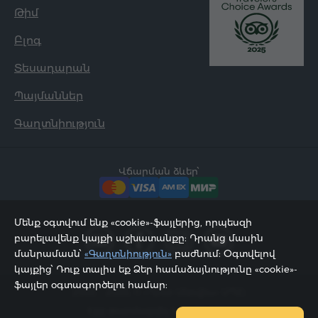
Թիմ
Բլոգ
Տեսադարան
Պայմաններ
Գաղտնիություն
Վճարման ձևեր՝
Մենք օգտվում ենք «cookie»-ֆայլերից, որպեսզի
բարելավենք կայքի աշխատանքը: Դրանց մասին
մանրամասն՝
«Գաղտնիություն»
բաժնում: Օգտվելով
կայքից՝ Դուք տալիս եք Ձեր համաձայնությունը «cookie»-
ֆայլեր օգտագործելու համար:
2002 - 2026, © «Հյուր Սերվիս» ՍՊԸ;
Էջը թարմացվել է 09.08.2026