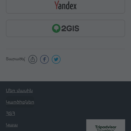
Տարածել՝
Մեր մասին
Կարծիքներ
ՀՏՀ
Կապ