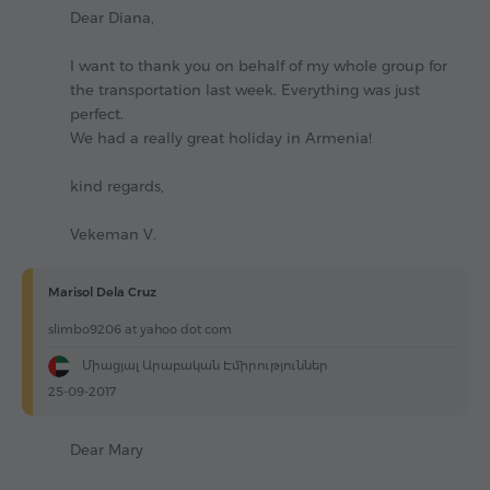
Dear Diana,
I want to thank you on behalf of my whole group for
the transportation last week. Everything was just
perfect.
We had a really great holiday in Armenia!
kind regards,
Vekeman V.
Marisol Dela Cruz
slimbo9206 at yahoo dot com
Միացյալ Արաբական Էմիրություններ
25-09-2017
Dear Mary