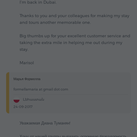
I'm back in Dubai.
Thanks to you and your colleagues for making my stay
and tours another memorable one.
Big thumbs up for your excellent customer service and
taking the extra mile in helping me out during my
stay.
Marisol
Марья Формелла
formellamaria at gmail dot com
Լեհաստան
24-09-2017
Уважаемая Диана Туманян!
Хочу от нашей группы выразить огромную благодорность