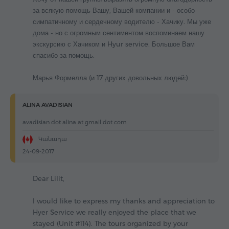
за всякую помощь Вашу, Вашей компании и - особо
симпатичному и сердечному водителю - Хачику. Мы уже
дома - но с огромным сентиментом воспоминаем нашу
экскурсию с Хачиком и Hyur service. Большое Вам
спасибо за помощь.
Марья Формелла (и 17 других довольных людей:)
ALINA AVADISIAN
avadisian dot alina at gmail dot com
Կանադա
24-09-2017
Dear Lilit,
I would like to express my thanks and appreciation to
Hyer Service we really enjoyed the place that we
stayed (Unit #114). The tours organized by your