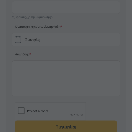
Էլ. փոստը չի հրապարակվի
Ծառայության ամսաթիվը
Ընտրել
Կարծիք
Ուղարկել