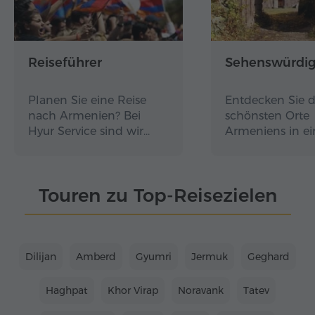
Reiseführer
Sehenswürdig
Planen Sie eine Reise
Entdecken Sie d
nach Armenien? Bei
schönsten Orte
Hyur Service sind wir…
Armeniens in e
Touren zu Top-Reisezielen
Dilijan
Amberd
Gyumri
Jermuk
Geghard
Haghpat
Khor Virap
Noravank
Tatev