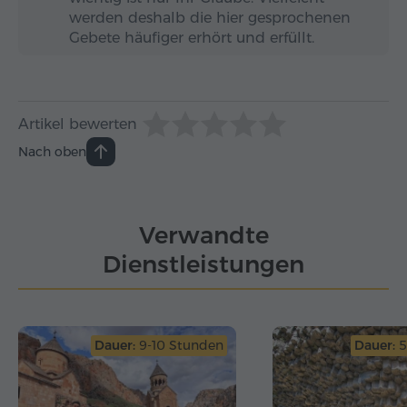
werden deshalb die hier gesprochenen
Gebete häufiger erhört und erfüllt.
Artikel bewerten
Nach oben
Verwandte
Dienstleistungen
Dauer:
9-10 Stunden
Dauer:
5