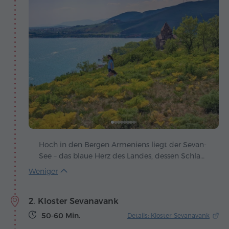
Hoch in den Bergen Armeniens liegt der Sevan-
See – das blaue Herz des Landes, dessen Schlag
mit Wind und Sonne im Einklang ist. Der
Legende nach erstreckte sich hier einst ein
grünes Tal, bis der Himmel seine Tränen vergoss
2. Kloster Sevanavank
und es mit Wasser füllte, um den Menschen ein
unschätzbares Geschenk zu machen.
50-60 Min.
Details: Kloster Sevanavank