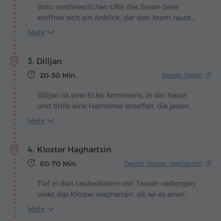
Vom nordwestlichen Ufer des Sevan-Sees
eröffnet sich ein Anblick, der den Atem raubt:
Aus der spiegelnden Wasserfläche erhebt sich
Mehr
eine Halbinsel, gekrönt von uralten Kirchen.
Hier, im Jahr 874, ließ Königin Mariam, Tochter
3. Dilijan
von König Ashot Bagratuni, das Kloster
Sevanavank errichten – den geistigen Wächter
20-30 Min.
Details: Dilijan
des blauen Juwels Armeniens.
Dilijan ist eine Ecke Armeniens, in der Natur
und Stille eine Harmonie schaffen, die jeden
Besucher in ihren Bann zieht. Versteckt
Mehr
zwischen smaragdgrünen Wäldern und sanften
Hügeln liegt die Stadt entlang des malerischen
4. Kloster Haghartsin
Tals des Aghstev-Flusses, wo die Luft nach
Kiefernduft und frischen Bergbächen riecht. Die
60-70 Min.
Details: Kloster Haghartsin
einzigartigen Perlen des Nationalparks sind zwei
wunderschöne, in den Wäldern verborgene
Tief in den Laubwäldern von Tavush verborgen,
Sehenswürdigkeiten: die Seen Parz und Gosh,
wirkt das Kloster Haghartsin, als sei es einer
umgeben von Sträuchern und Bäumen, die
alten Handschrift entsprungen, in der
Mehr
zahlreiche Volkssagen inspiriert haben und die
Steinmauern und Natur zu einer vollkommenen