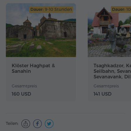
Dauer:
9-10 Stunden
Dauer:
10
Klöster Haghpat &
Tsaghkadzor, Ke
Sanahin
Seilbahn, Sevan
Sevanavank, Dil
Haghartsin, Go
Gesamtpreis
Gesamtpreis
160 USD
141 USD
Teilen: