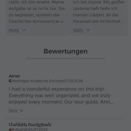
Hallo, ich bin Anahit. Meine
Ich bin Arpine. Mit großer
Aufgabe ist es nicht nur, Sie
Leidenschaft helfe ich
zu begleiten, sondern die
meinen Gästen, all die
Geschichte Armeniens so zu
Facetten der Schönheit
erzählen, dass selbst die
Armeniens zu entdecken,
Mehr
Mehr
ältesten Steine zu sprechen
einzigartige Momente zu
beginnen. Ich glaube, dass
erleben, sich wie zu Hause z
jede Reise zu einer
fühlen und den Wunsch zu
Bewertungen
Erinnerung werden kann,
haben, immer wieder
wenn sie durch das Herz
zurückzukehren.
geht. Und mit genau diesem
Herzen möchte ich Ihnen
Amer
Armenien zeigen – seine
Vereinigte Arabische Emirate
07.08.2026
Geschichte, seine Legenden
I had a wonderful experience on this trip!
und seine menschliche
Everything was well organized, and we truly
Wärme. Wenn Sie möchten,
enjoyed every moment. Our tour guide, Ann,
dass Ihre Tour mehr ist als
made a huge difference—she helped us with so
Mehr
nur eine Liste von Fakten,
many things and made everything easy and
sondern eine echte
smooth. She was incredibly kind, friendly, and
Begegnung mit dem Land,
Մաննիկ Շամլըեան
professional. I would absolutely love to do
Bulgarien
24.07.2023
begleite ich Sie gerne.