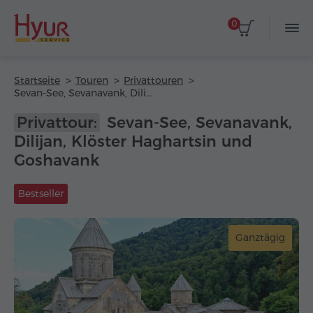
0
Startseite
Touren
Privattouren
Sevan-See, Sevanavank, Dilijan, Klöster Haghartsin und Goshavank
Privattour:
Sevan-See, Sevanavank,
Dilijan, Klöster Haghartsin und
Goshavank
Bestseller
Ganztägig