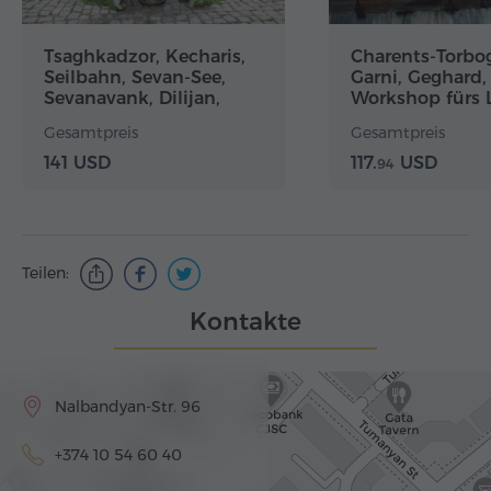
Tsaghkadzor, Kecharis,
Charents-Torbo
Seilbahn, Sevan-See,
Garni, Geghard,
Sevanavank, Dilijan,
Workshop fürs 
Haghartsin, Goshavank
Backen
Gesamtpreis
Gesamtpreis
141 USD
117.
USD
94
Teilen:
Kontakte
Nalbandyan-Str. 96
+374 10 54 60 40