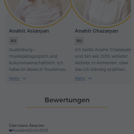
Anahit Aslanyan
Anahit Ghazaryan
RU
RU
Ausbildung –
Ich heiße Anahit Ghazaryan
musikpädagogisch und
und bin seit 2015 verliebt!
kulturwissenschaftlich. Ich
Verliebt in Armenien, über
habe im Bereich Tourismus,
das ich ständig erzählen
Bildung und Kultur in
möchte! Kommen Sie! Ich
Mehr
Mehr
Russland und Armenien
garantiere, es wird schön,
gearbeitet. Derzeit arbeite
leicht, lecker und fröhlich!
ich als Fremdenführerin im
Entdecken wir gemeinsam
Bewertungen
Museum-Institut des
Armenien, genießen es und
armenischen Völkermords
verlieben uns! Ich mag keine
und bei der Firma "Hyur
Legenden und erzähle sie
Service". Als Person mit einer
nur im äußersten Fall und
Светлана Амалян
geisteswissenschaftlichen
nur solche, in denen
Russland
20.04.2023