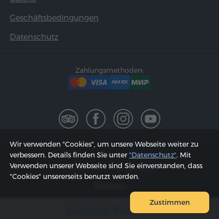
Geschäftsbedingungen
Datenschutz
Zahlungsmethoden:
Wir verwenden "Cookies", um unsere Webseite weiter zu
2002 - 2026, © "Hyur Service" GmbH;
verbessern. Details finden Sie unter
"Datenschutz"
. Mit
Verwenden unserer Webseite sind Sie einverstanden, dass
Aktualisiert am 08.08.2026
"Cookies" unsererseits benutzt werden.
Sitemap
Zustimmen
Weiter zur Buchung