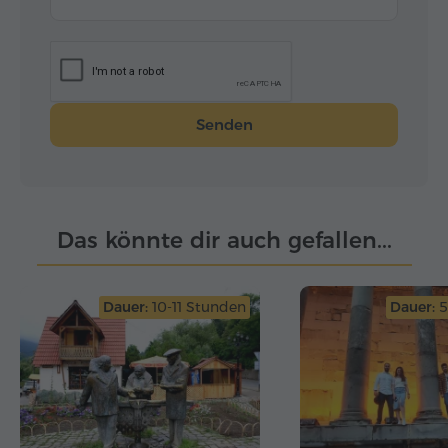
моей прекрасной исторической Родине!
Senden
Das könnte dir auch gefallen...
Dauer:
10-11 Stunden
Dauer:
5