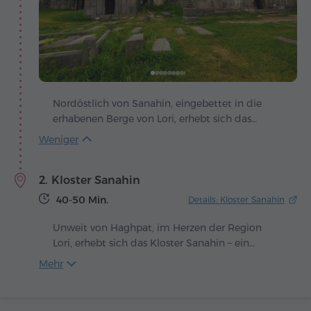
Nordöstlich von Sanahin, eingebettet in die
erhabenen Berge von Lori, erhebt sich das
Kloster Haghpat – ein Bauwerk, in dem Stein
zur Sprache der Jahrhunderte wird. Gegründet
im 10. Jahrhundert, unter König Ashot III. der
2. Kloster Sanahin
Bagratiden, entstand es in einer Epoche, in der
Armenien kulturell und geistig erblühte. Die
40-50 Min.
Details: Kloster Sanahin
Mauern von Haghpat tragen bis heute die
Spuren dieser Blütezeit und wachen stumm
Unweit von Haghpat, im Herzen der Region
über das Vergangene.
Lori, erhebt sich das Kloster Sanahin – ein
wahres Wunderwerk der mittelalterlichen
Mehr
armenischen Architektur. Der Bau begann in
der zweiten Hälfte des 10. Jahrhunderts unter
der Herrschaft von König Aschot III., und von