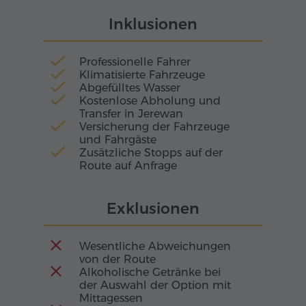
Anfang an war die Anlage sowohl als geistliches
Inklusionen
als auch als Bildungszentrum gedacht.
Professionelle Fahrer
Klimatisierte Fahrzeuge
Abgefülltes Wasser
Kostenlose Abholung und
Transfer in Jerewan
Versicherung der Fahrzeuge
und Fahrgäste
Zusätzliche Stopps auf der
Route auf Anfrage
Exklusionen
Wesentliche Abweichungen
von der Route
Alkoholische Getränke bei
der Auswahl der Option mit
Mittagessen