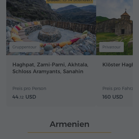
Gruppentour
Privattour
Haghpat, Zarni-Parni, Akhtala,
Klöster Haghp
Schloss Aramyants, Sanahin
Preis pro Person
Preis pro Fahrzeug
44.
USD
160 USD
12
Armenien