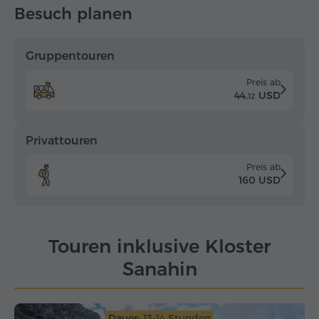
Besuch planen
Gruppentouren
Preis ab
44.
USD
12
Privattouren
Preis ab
160 USD
Touren inklusive Kloster
Sanahin
Dauer:
13-14 Stunden