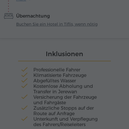
armenischen Architektur. Der Bau begann in
der zweiten Hälfte des 10. Jahrhunderts unter
Übernachtung
der Herrschaft von König Aschot III., und von
Anfang an war die Anlage sowohl als geistliches
Buchen Sie ein Hotel in Tiflis, wenn nötig
als auch als Bildungszentrum gedacht.
Inklusionen
Professionelle Fahrer
Klimatisierte Fahrzeuge
Abgefülltes Wasser
Kostenlose Abholung und
Transfer in Jerewan
Versicherung der Fahrzeuge
und Fahrgäste
Zusätzliche Stopps auf der
Route auf Anfrage
Unterkunft und Verpflegung
des Fahrers/Reiseleiters