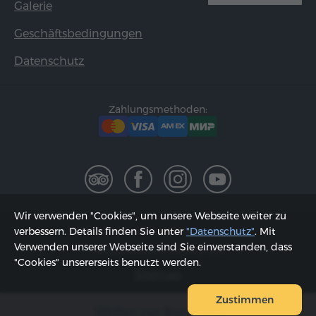
Galerie
Geschäftsbedingungen
Datenschutz
Zahlungsmethoden:
Wir verwenden "Cookies", um unsere Webseite weiter zu
2002 - 2026, © "Hyur Service" GmbH;
verbessern. Details finden Sie unter
"Datenschutz"
. Mit
Verwenden unserer Webseite sind Sie einverstanden, dass
Aktualisiert am 08.08.2026
"Cookies" unsererseits benutzt werden.
Sitemap
Zustimmen
Weiter zur Buchung