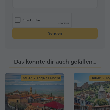
Senden
Das könnte dir auch gefallen...
Dauer:
2 Tage / 1 Nacht
Dauer:
2 Ta