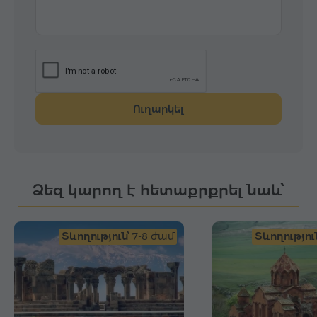
Ուղարկել
Ձեզ կարող է հետաքրքրել նաև՝
Տևողություն՝
7-8 ժամ
Տևողություն