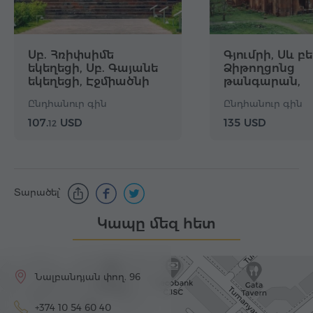
Սբ. Հռիփսիմե
Գյումրի, Սև բե
եկեղեցի, Սբ. Գայանե
Ձիթողցոնց
եկեղեցի, Էջմիածնի
թանգարան,
Մայր Տաճար,
Մարմաշեն
Ընդհանուր գին
Ընդհանուր գին
Սարդարապատի
հուշահամալիր և
107.
USD
135 USD
12
թանգարան,
Զվարթնոցի տաճար
Տարածել՝
Կապը մեզ հետ
Նալբանդյան փող. 96
+374 10 54 60 40