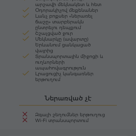
արշավի մեկնակետ և հետ
թշնամիները հաճախ նահանջում էին՝ անգամ
Օդորակիչով մեքենաներ
չհամարձակվելով սկսել բերդի պաշարումը։
Լանչ բոքսեր «ներառել
ճաշը» տարբերակն
ընտրելու դեպքում
Շշալցված ջուր
Մեկնարկը (ավարտը)
Երևանում ցանկացած
վայրից
Տրանսպորտային միջոցի և
ուղևորների
ապահովագրություն
Լրացուցիչ կանգառներ
երթուղում
Ներառված չէ
Զգալի շեղումներ երթուղուց
Wi-Fi տրանսպորտում