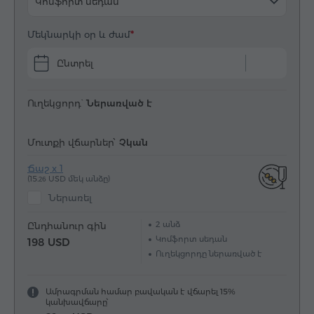
Կոմֆորտ սեդան
Մեկնարկի օր և ժամ
Ընտրել
Ուղեկցորդ`
Ներառված է
Մուտքի վճարներ՝
Չկան
Ճաշ x 1
(15.
USD մեկ անձը)
26
Ներառել
2
անձ
Ընդհանուր գին
Կոմֆորտ սեդան
198 USD
Ուղեկցորդը ներառված է
Ամրագրման համար բավական է վճարել 15%
կանխավճարը՝