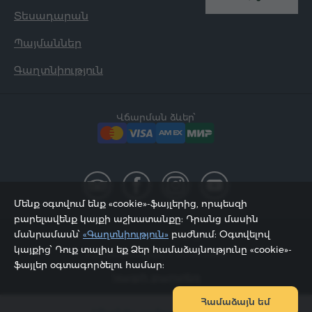
Տեսադարան
Պայմաններ
Գաղտնիություն
Վճարման ձևեր՝
Մենք օգտվում ենք «cookie»-ֆայլերից, որպեսզի
բարելավենք կայքի աշխատանքը: Դրանց մասին
մանրամասն՝
«Գաղտնիություն»
բաժնում: Օգտվելով
2002 - 2026, © «Հյուր Սերվիս» ՍՊԸ;
կայքից՝ Դուք տալիս եք Ձեր համաձայնությունը «cookie»-
Էջը թարմացվել է 07.08.2026
ֆայլեր օգտագործելու համար:
Կայքի քարտեզ
Համաձայն եմ