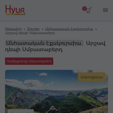
0
Գլխավոր
Տուրեր
Անհատական էքսկուրսիա
Արշավ դեպի Սմբատաբերդ
Անհատական էքսկուրսիա.
Արշավ
դեպի Սմբատաբերդ
Ուղեկցորդը ներառված է
Ամբողջօրյա