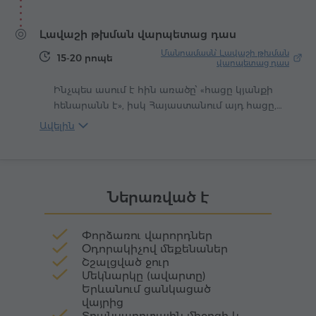
լեռը ինքն է կերտել այս սրբավայրը։ Նրա
ստացել են «Բազալտե երգեհոն» կամ «Քարերի
պարիսպները՝ կիսով չափ ամրոց, կիսով չափ
սիմֆոնիա» անվանումը։
Լավաշի թխման վարպետաց դաս
քարանձավ, խոյանում են ժայռից՝ ինչպես
քարացած աղոթք։ Այստեղ լռությունը
Մանրամասն՝ Լավաշի թխման
15-20 րոպե
վարպետաց դաս
կենդանի է՝ լեցուն դարավոր շարականների
մեղմ արձագանքով։
Ինչպես ասում է հին առածը՝ «հացը կյանքի
հենարանն է», իսկ Հայաստանում այդ հացը,
անկասկած, լավաշն է։ Բարակ ու նուրբ,
Ավելին
թոնրի կրակի մեջ թխվող լավաշը դարեր
շարունակ առանձնահատուկ տեղ է
զբաղեցրել հայ մշակույթում և առօրյայում։ Այն
պարզապես սնունդ չէ, այլ՝ հյուրընկալության,
Ներառված է
ընտանեկան ջերմության և սերնդեսերունդ
փոխանցվող ավանդույթների խորհրդանիշ։
Փորձառու վարորդներ
Օդորակիչով մեքենաներ
Շշալցված ջուր
Մեկնարկը (ավարտը)
Երևանում ցանկացած
վայրից
Տրանսպորտային միջոցի և