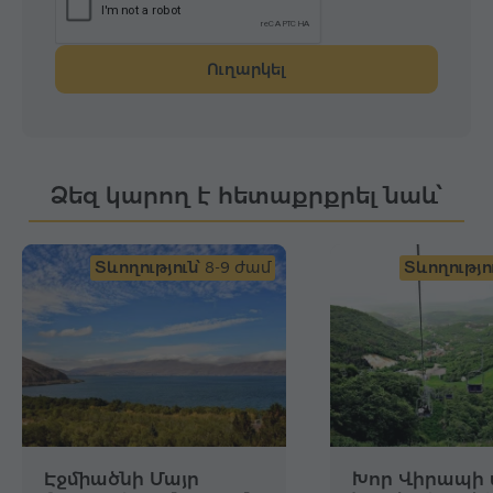
Ուղարկել
Ձեզ կարող է հետաքրքրել նաև՝
Տևողություն՝
8-9 ժամ
Տևողությու
Էջմիածնի Մայր
Խոր Վիրապի 