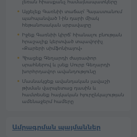
լեռան հիասքանչ համայնապատկերը
Այցելեք Գառնիի տաճար՝ Հայաստանում
պահպանված 1-ին դարի միակ
հեթանոսական սրբավայրը
Իջեք Գառնիի կիրճ՝ հիանալու բնության
հրաշալիք կերտված տպավորիչ
«Քարերի սիմֆոնիայով»
Հիացեք Գեղարդի ժայռափոր
սրահներով և լսեք Սուրբ Գեղարդի
խորհրդավոր ավանդությունը
Մասնակցեք ավանդական լավաշի
թխման վարպետաց դասին և
համտեսեք հայկական հյուրընկալության
ամենաջերմ համերը
Ամրագրման պայմաններ