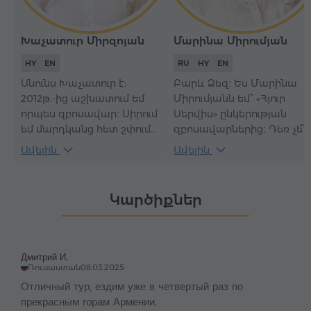
Խաչատուր Միրզոյան
Մարինա Միրումյան
HY
EN
RU
HY
EN
Անունս Խաչատուր է:
Բարև Ձեզ։ Ես Մարինա
2012թ.-ից աշխատում եմ
Միրումյանն եմ՝ «Հյուր
որպես զբոսավար։ Սիրում
Սերվիս» ընկերության
եմ մարդկանց հետ շփումը
զբոսավարներից։ Դեռ չե՞ք
և միշտ փորձում, որ
այցելել Հայաստանը։ Այդ
Ավելին
Ավելին
էքսկուրսիան արդարացնի
դեպքում անպայման
մեր հյուրերի
նախատեսե՛ք մոտակա
սպասելիքները։
այց և դարձե՛ք մեր հյուրը։
Կարծիքներ
Միացե՛ք «Հյուր Սերվիս»-ի
իմ կողմից անցկացվող
էքսկուրսիաներին՝
բացահայտելու մեր
Дмитрий И.
ժողովրդի անսահման
Ռուսաստան
08.03.2025
հյուրընկալությունը, մեր
Отличный тур, ездим уже в четвертый раз по
լեռնային երկրի
прекрасным горам Армении.