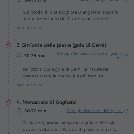
60-70 min
Dettagli: Tempio di Garni
del Masis innevato. Da quell'istante nacque
l'idea di creare una sorta di "tempio" dedicato
Sul bordo di una scogliera triangolare, sopra le
all'Ararat – un arco attraverso il quale la
acque impetuose del fiume Azat, si erge il
montagna appare come incorniciata in un
Tempio pagano di Garni, unico custode
Vedi altro
dipinto. Si racconta che il poeta amasse recarsi
dell'eredità classica dell'Armenia sopravvissuto
in questi luoghi, e per questo l'arco è divenuto
ai secoli. Le sue colonne slanciate, rivolte verso il
un segno tangibile della sua eredità.
3. Sinfonia delle pietre (gola di Garni)
sole, sembrano continuare l'omaggio silenzioso
a Mihr, il dio solare cui era dedicato il tempio.
Dettagli: Sinfonia delle pietre (gola di
30-35 min
Garni)
Nel cuore della gola di Garni, la natura ha
creato una delle meraviglie più insolite
dell'Armenia – maestose colonne basaltiche
Vedi altro
poligonali che sembrano uscite dalle pagine di
un'antica leggenda. Formatesi migliaia di anni
4. Monastero di Geghard
fa dalla lava vulcanica solidificata, queste masse
rocciose stupiscono per la loro precisione e
60-70 min
Dettagli: Monastero di Geghard
armonia. Slanciandosi verso il cielo in severe
linee verticali, ricordano le canne di un organo
Tra le scogliere selvagge della gola di Kotayk,
colossale, da cui deriva il nome Organo di
dove il vento porta l'odore di pietra e di pino,