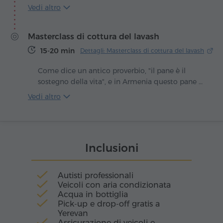
Basalto o "Sinfonia delle pietre".
appare il monastero di Geghard, come se la
Vedi altro
montagna stessa avesse scolpito un santuario
per l'eternità. Le sue mura, metà fortezza e
Masterclass di cottura del lavash
metà grotta, sono preghiere trasformate in
pietra. Qui il silenzio è vivo, impregnato di
15-20 min
Dettagli: Masterclass di cottura del lavash
antichi canti monastici.
Come dice un antico proverbio, "il pane è il
sostegno della vita", e in Armenia questo pane è
il lavash. Sottile e morbido, cotto nel calore
Vedi altro
ardente del tonir, il lavash ha da sempre un
posto speciale nella cultura e nella vita
quotidiana armena. Non è solo cibo: è un
simbolo di ospitalità, di calore familiare e di
Inclusioni
tradizioni antichissime tramandate di
generazione in generazione.
Autisti professionali
Veicoli con aria condizionata
Acqua in bottiglia
Pick-up e drop-off gratis a
Yerevan
Assicurazione di veicoli e