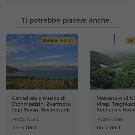
Ti potrebbe piacere anche...
Durata:
8-9 ore
Dur
Cattedrale e museo di
Monastero di K
Etchmiadzin, Zvartnots,
Virap, Tsaghkad
lago Sevan, Sevanavank
Kecharis e funiv
Prezzo totale
Prezzo totale
117.
USD
115.
USD
38
16