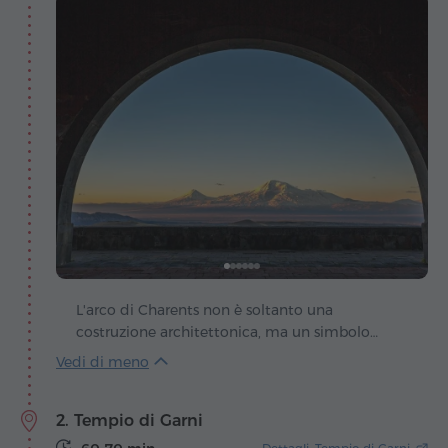
L'arco di Charents non è soltanto una
costruzione architettonica, ma un simbolo
poetico dell'amore per l'Armenia e per il suo
emblema sacro – il monte Ararat. Fu ideato
dall'architetto Rafael Israelyan che, un giorno,
2. Tempio di Garni
mentre si recava a Garni, si fermò in questo
punto e rimase colpito dalla vista mozzafiato