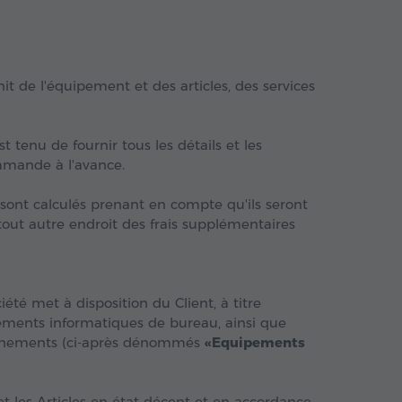
it de l'équipement et des articles, des services
st tenu de fournir tous les détails et les
ommande à l'avance.
 sont calculés prenant en compte qu'ils seront
tout autre endroit des frais supplémentaires
été met à disposition du Client, à titre
ements informatiques de bureau, ainsi que
'événements (ci-après dénommés
«Equipements
et les Articles en état décent et en accordance