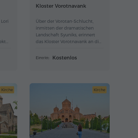
Kloster Vorotnavank
Lori
Über der Vorotan-Schlucht,
inmitten der dramatischen
Landschaft Syuniks, erinnert
ektur
das Kloster Vorotnavank an die
 ins
Legende der Königin
Shahandukht.
Kostenlos
Eintritt:
Kirche
Kirche