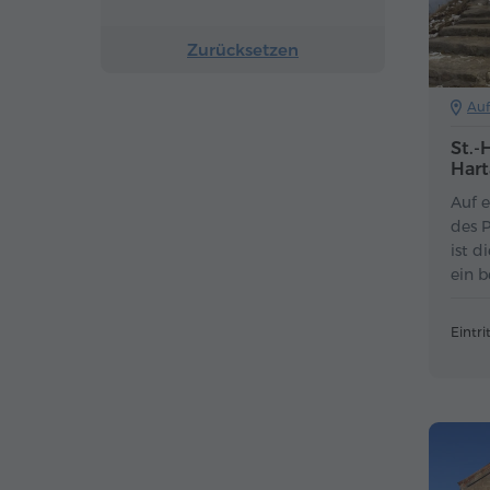
Zurücksetzen
Auf
St.-
Hart
Auf 
des 
ist d
ein b
gewo
Eintrit