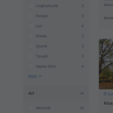
Nati
Gegharkunik
3
Nzhd
Kotayk
3
Eintrit
Lori
6
Shirak
2
Syunik
3
Tavush
3
Vayots Dzor
6
Mehr
Art
Auf
Klos
Aktivität
42