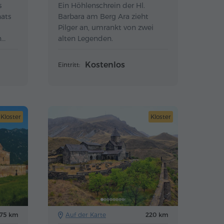
s
Ein Höhlenschrein der Hl.
hats
Barbara am Berg Ara zieht
Pilger an, umrankt von zwei
n
alten Legenden.
Kostenlos
Eintritt:
Kloster
Kloster
175 km
Auf der Karte
220 km