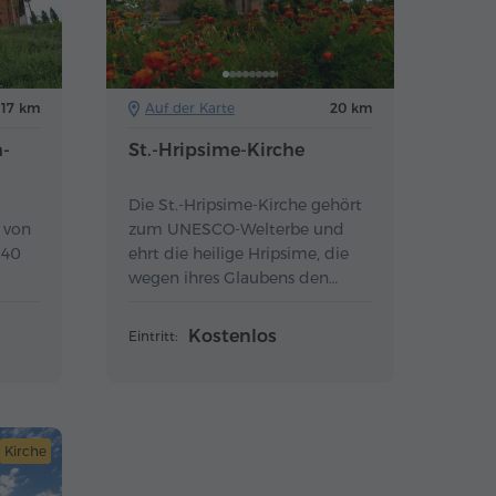
17 km
Auf der Karte
20 km
h-
St.-Hripsime-Kirche
Die St.-Hripsime-Kirche gehört
 von
zum UNESCO-Welterbe und
 40
ehrt die heilige Hripsime, die
wegen ihres Glaubens den
en
Märtyrertod erlitt.
Kostenlos
Eintritt:
Kirche