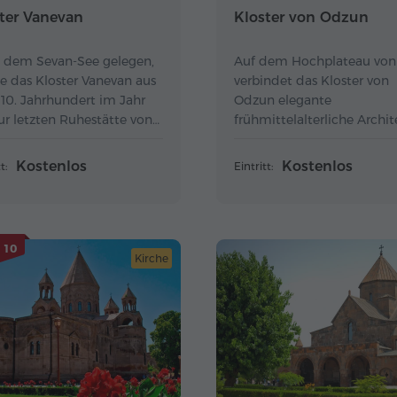
ter Vanevan
Kloster von Odzun
 dem Sevan-See gelegen,
Auf dem Hochplateau von 
e das Kloster Vanevan aus
verbindet das Kloster von
10. Jahrhundert im Jahr
Odzun elegante
ur letzten Ruhestätte von
frühmittelalterliche Archit
 Smbat I. Bagratuni.
mit großartigen Ausblicken
Tal.
Kostenlos
Kostenlos
t:
Eintritt:
 10
Kirche