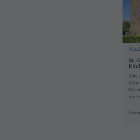
Auf
St.-
Kir
Seit 
Osha
Mash
arme
Eintrit