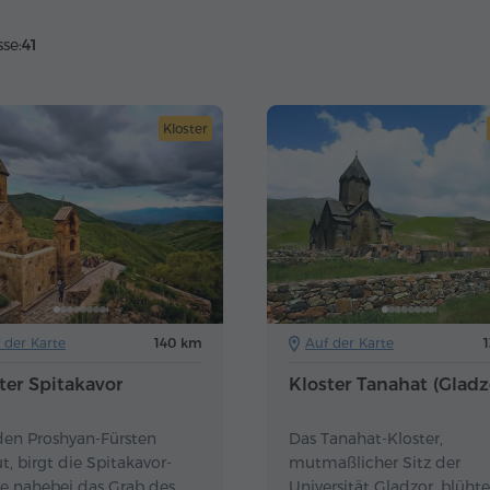
se:
41
Kloster
 der Karte
140 km
Auf der Karte
ter Spitakavor
Kloster Tanahat (Gladz
den Proshyan-Fürsten
Das Tanahat-Kloster,
t, birgt die Spitakavor-
mutmaßlicher Sitz der
he nahebei das Grab des
Universität Gladzor, blüht