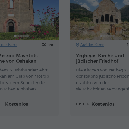
 der Karte
30 km
Auf der Karte
Mesrop-Mashtots-
Yeghegis-Kirche und
che von Oshakan
jüdischer Friedhof
dem 5. Jahrhundert ehrt
Die Kirchen von Yeghegis 
kan am Grab von Mesrop
der seltene jüdische Fried
tots, dem Schöpfer des
erzählen von der
nischen Alphabets.
vielschichtigen Vergangen
Armeniens.
Kostenlos
Kostenlos
t:
Eintritt: