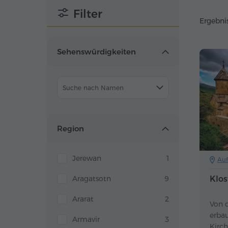
Filter
Ergebnis
Sehenswürdigkeiten
Suche nach Namen
Region
Jerewan
1
Auf
Klos
Aragatsotn
9
Ararat
2
Von 
erbau
Armavir
3
Kirc