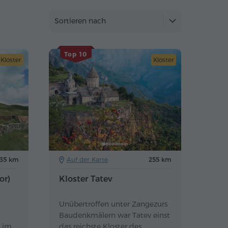
Sortieren nach
Top 10
Kloster
Kloster
135 km
Auf der Karte
255 km
or)
Kloster Tatev
Unübertroffen unter Zangezurs
Baudenkmälern war Tatev einst
e im
das reichste Kloster des