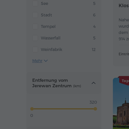
See
5
Klos
Stadt
6
Nahe
wurd
Tempel
4
dem 
Wasserfall
5
914 z
König
Weinfabrik
12
Eintrit
Mehr
Entfernung vom
Top
Jerewan Zentrum
(km)
320
0