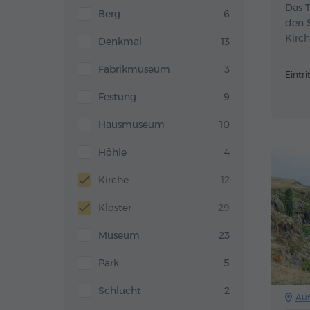
Das T
Berg
6
den 
Kirch
Denkmal
13
Fabrikmuseum
3
Eintrit
Festung
9
Hausmuseum
10
Höhle
4
Kirche
12
Kloster
29
Museum
23
Park
5
Schlucht
2
Auf