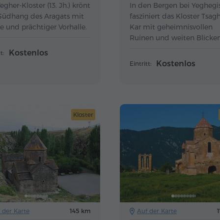
egher-Kloster (13. Jh.) krönt
In den Bergen bei Yeghegi
Südhang des Aragats mit
fasziniert das Kloster Tsag
e und prächtiger Vorhalle.
Kar mit geheimnisvollen
Ruinen und weiten Blicke
über Vayots Dzor.
Kostenlos
t:
Kostenlos
Eintritt:
Kloster
 der Karte
145 km
Auf der Karte