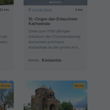
22 km
Auf der Karte
2 km
St.-Grigor-der-Erleuchter-
Kathedrale
Diese zum 1700-jährigen
Grab
Jubiläum der Christianisierung
rerin
Armeniens errichtete
Kathedrale ist die größte Kirche
des Landes.
Kostenlos
Eintritt:
Kirche
Kirche