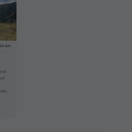
140 km
und
hof
heit