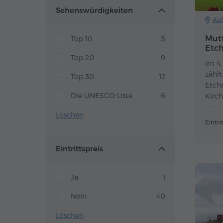
Sehenswürdigkeiten
Auf
Mutt
Top 10
5
Etc
Top 20
9
Im 4
zählt
Top 30
12
Etch
Die UNESCO-Liste
6
Kirch
Löschen
Eintrit
Eintrittspreis
Ja
1
Nein
40
Löschen