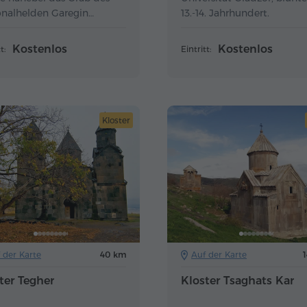
onalhelden Garegin
13.-14. Jahrhundert.
eh.
Kostenlos
Kostenlos
t:
Eintritt:
Kloster
 der Karte
40 km
Auf der Karte
ter Tegher
Kloster Tsaghats Kar