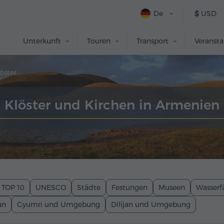
De
$
USD
Unterkunft
Touren
Transport
Veranst
öster
Klöster und Kirchen in Armenien
TOP 10
UNESCO
Städte
Festungen
Museen
Wasserfä
an
Gyumri und Umgebung
Dilijan und Umgebung