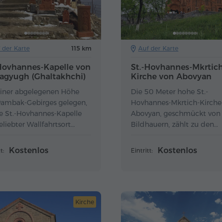
 der Karte
115 km
Auf der Karte
Hovhannes-Kapelle von
St.-Hovhannes-Mkrtic
agyugh (Ghaltakhchi)
Kirche von Abovyan
einer abgelegenen Höhe
Die 50 Meter hohe St.-
Pambak-Gebirges gelegen,
Hovhannes-Mkrtich-Kirche
ie St.-Hovhannes-Kapelle
Abovyan, geschmückt von
eliebter Wallfahrtsort
Bildhauern, zählt zu den
rden.
höchsten modernen Kirch
Armeniens.
Kostenlos
Kostenlos
t:
Eintritt:
Kirche