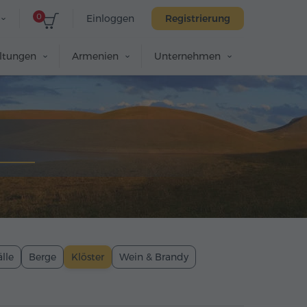
0
Einloggen
Registrierung
altungen
Armenien
Unternehmen
lle
Berge
Klöster
Wein & Brandy