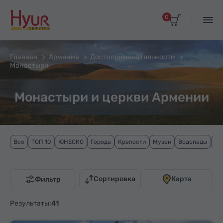
0
Главная
Армения
Достопримечательности
Монастыри
Монастыри и церкви Армении
Все
ТОП 10
ЮНЕСКО
Города
Крепости
Музеи
Водопады
Го
Сортировка
Карта
Фильтр
Результаты:
41