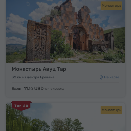
Монастырь
Монастырь Авуц Тар
32 км из центра Еревана
На карте
11.
USD
Вход:
на человека
10
Топ 20
Монастырь