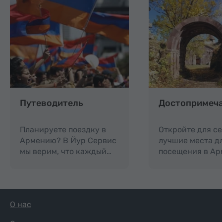
объекты по региону, типу, расстоянию от центра
Еревана, статусу ЮНЕСКО, входной плате и карте.
Это помогает спланировать как короткую
культурную остановку рядом со столицей, так и
более широкий маршрут с посещением крупных
религиозных памятников в других частях Армении.
В категории представлен широкий выбор
монастырей и церквей – всего
более 40 объектов
,
среди которых есть и знаковые
Путеводитель
Достопримеч
достопримечательности, и менее известные места.
Здесь также выделены локации, связанные с
Планируете поездку в
Откройте для с
ЮНЕСКО, а в карточках указаны практичные
Армению? В Йур Сервис
лучшие места д
детали, включая
расстояние от центра Еревана
и
мы верим, что каждый…
посещения в Ар
информацию о входе
.
Эчмиадзинский кафедральный собор
Монастырь Гегард
О нас
Монастырь Гошаванк