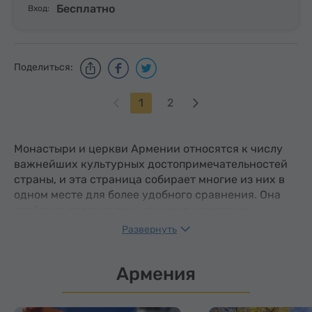
Бесплатно
Вход:
Поделиться:
1
2
Монастыри и церкви Армении относятся к числу
важнейших культурных достопримечательностей
страны, и эта страница собирает многие из них в
одном месте для более удобного сравнения. Она
особенно полезна тем, кто ищет монастыри
Армении,
церкви Армении
,
монастыри Армении
Развернуть
из списка ЮНЕСКО
и
одни из лучших монастырей
рядом с Ереваном
, при этом давая более широкий
Армения
обзор святынь в разных регионах.
Удобные фильтры
позволяют просматривать