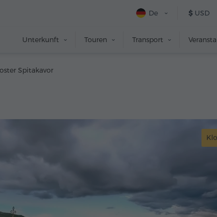
De
$
USD
Unterkunft
Touren
Transport
Veranst
oster Spitakavor
Klo