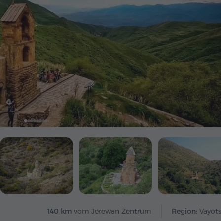
140 km
vom Jerewan Zentrum
Region:
Vayots