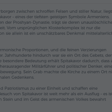
borgen zwischen schroffen Felsen und stiller Natur, liegt
kavor – eines der tiefsten geistigen Symbole Armeniens.
en der Proshyan-Dynastie, trägt sie deren unauslöschlich
Zeit. Vom ursprünglichen Klosterkomplex ist nur die
 sie allein ist ein unschätzbares Denkmal mittelalterlic
rmonische Proportionen, und die feinen Verzierungen
 Jahrhunderte hindurch war sie ein Ort des Gebets, der
ne besondere Bedeutung erhält Spitakavor dadurch, dass 
erausragender Militärführer und politischer Denker, eine
sbewegung. Sein Grab machte die Kirche zu einem Ort n
onalen Gedenkens.
d Patriotismus zu einer Einheit und schaffen eine
such von Spitakavor ist weit mehr als ein Ausflug – es is
m Stein und im Geist des armenischen Volkes bewahrt