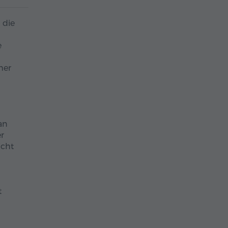
 die
e
her
an
r
icht
t