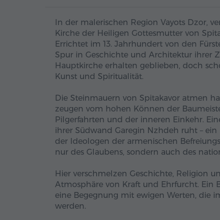
In der malerischen Region Vayots Dzor, ver
Kirche der Heiligen Gottesmutter von Spita
Errichtet im 13. Jahrhundert von den Fürst
Spur in Geschichte und Architektur ihrer 
Hauptkirche erhalten geblieben, doch schon
Kunst und Spiritualität.
Die Steinmauern von Spitakavor atmen ha
zeugen vom hohen Können der Baumeister.
Pilgerfahrten und der inneren Einkehr. Ei
ihrer Südwand Garegin Nzhdeh ruht – ein h
der Ideologen der armenischen Befreiung
nur des Glaubens, sondern auch des nati
Hier verschmelzen Geschichte, Religion un
Atmosphäre von Kraft und Ehrfurcht. Ein Be
eine Begegnung mit ewigen Werten, die i
werden.