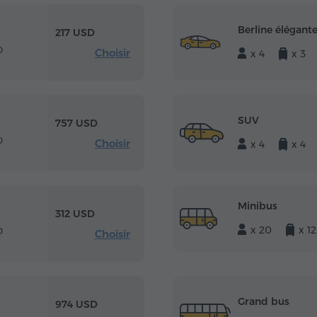
Berline élégant
217 USD
0
Choisir
x 4
x 3
SUV
757 USD
0
Choisir
x 4
x 4
Minibus
312 USD
x 20
x 12
0
Choisir
Grand bus
974 USD