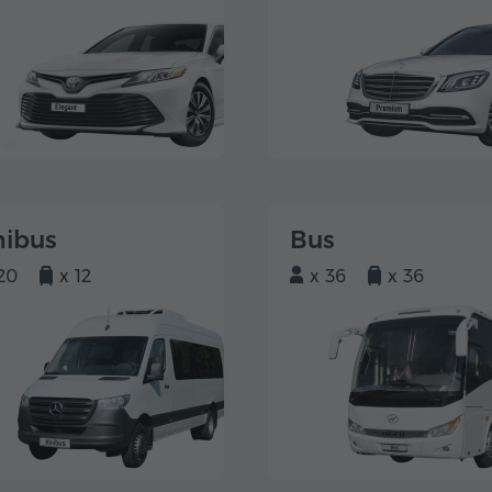
nibus
Bus
20
x 12
x 36
x 36