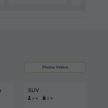
Photos-Vidéos
m
SUV
x 4
x 4