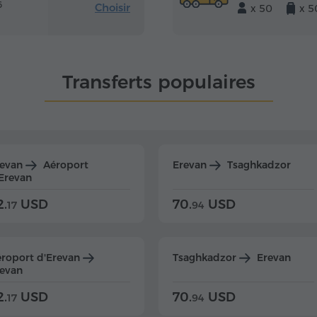
6
Choisir
x 50
x 5
Transferts populaires
revan
Aéroport
Erevan
Tsaghkadzor
Erevan
2.
USD
70.
USD
17
94
roport d'Erevan
Tsaghkadzor
Erevan
evan
2.
USD
70.
USD
17
94