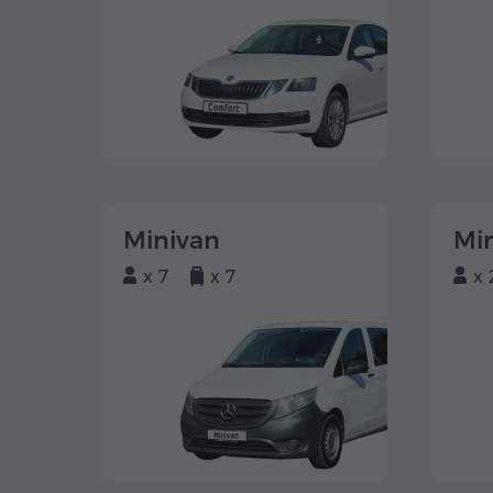
Minivan
Mi
x 7
x 7
x 