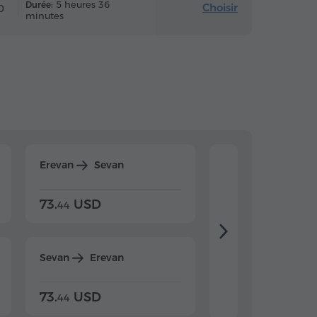
5 heures 36
Durée:
Choisir
0
minutes
Erevan
Sevan
Erevan
Dilijan
73.
USD
84.
USD
44
80
Sevan
Erevan
Dilijan
Erevan
73.
USD
84.
USD
44
80