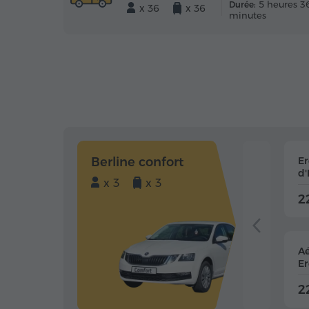
5 heures 3
Durée:
x 36
x 36
minutes
Berline confort
E
d'
x 3
x 3
2
Aé
Er
2