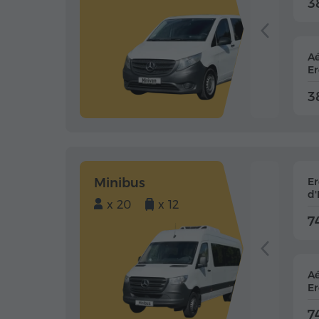
3
Aé
Er
3
Minibus
E
d'
x 20
x 12
7
Aé
Er
7