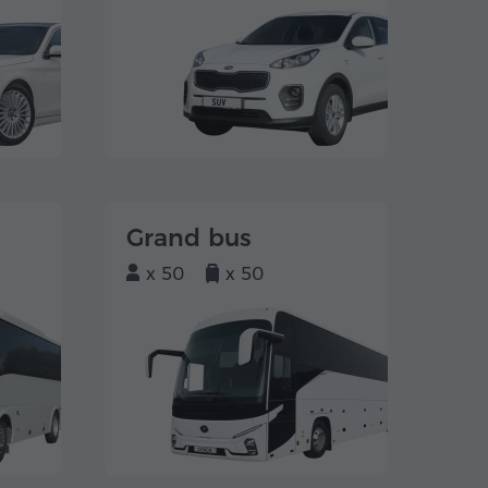
Grand bus
x 50
x 50