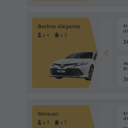
Berline élégante
E
d'
x 4
x 3
3
Aé
Er
3
Minivan
E
d'
x 7
x 7