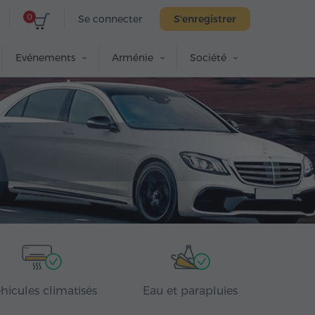
0
Se connecter
S'enregistrer
Evénements
Arménie
Société
hicules climatisés
Eau et parapluies