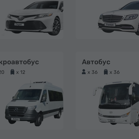
кроавтобус
Автобус
20
x 12
x 36
x 36