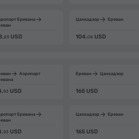
эропорт Еревана
Цахкадзор
Ереван
реван
8.
USD
104.
USD
85
06
реван
Аэропорт
Ереван
Цахкадзор
ревана
4.
USD
165 USD
93
эропорт Еревана
Цахкадзор
Ереван
реван
4.
USD
165 USD
93