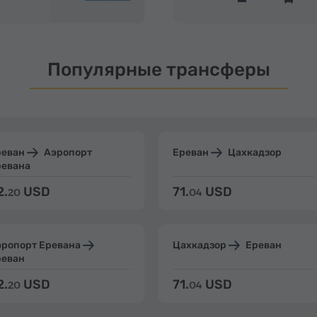
Популярные трансферы
реван
Аэропорт
Ереван
Цахкадзор
ревана
2.
USD
71.
USD
20
04
эропорт Еревана
Цахкадзор
Ереван
реван
2.
USD
71.
USD
20
04