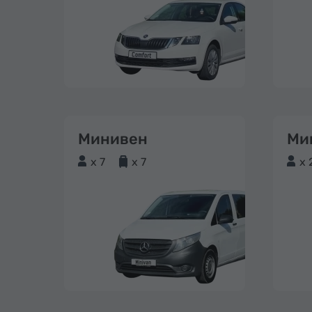
Минивен
Ми
x 7
x 7
x 