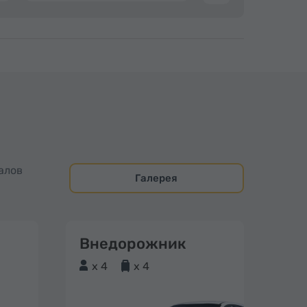
алов
Галерея
Внедорожник
x 4
x 4