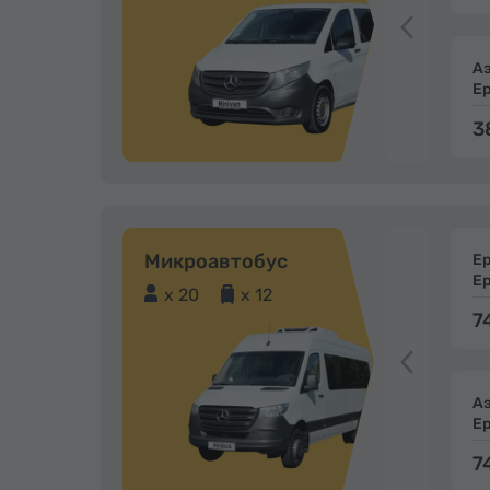
А
Е
3
Микроавтобус
Е
Е
x 20
x 12
7
А
Е
7