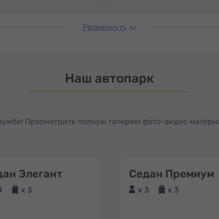
Развернуть
Наш автопарк
службе! Просмотрите полную галерею фото-видео матери
дан Элегант
Седан Премиум
4
x 3
x 3
x 3