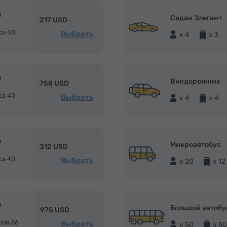
м
Седан Элегант
217 USD
са 40
Выбрать
x 4
x 3
м
Внедорожник
758 USD
са 40
Выбрать
x 4
x 4
м
Микроавтобус
312 USD
са 40
Выбрать
x 20
x 12
м
Большой автобу
975 USD
сов 36
Выбрать
x 50
x 50