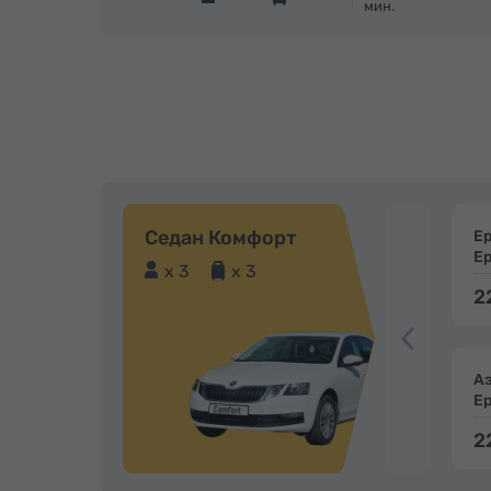
мин.
Седан Комфорт
Е
Е
x 3
x 3
2
А
Е
2