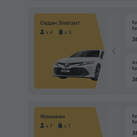
Седан Элегант
Е
Е
x 4
x 3
3
А
Е
3
Минивен
Е
Е
x 7
x 7
3