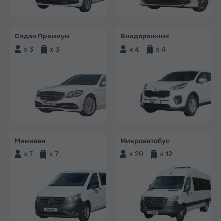
Седан Премиум
Внедорожник
x 3
x 3
x 4
x 4
Минивен
Микроавтобус
x 7
x 7
x 20
x 12