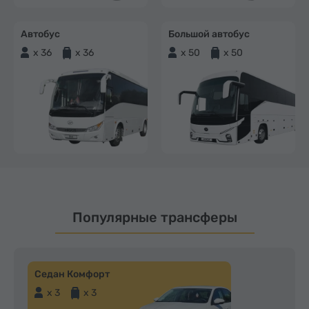
Автобус
Большой автобус
x 36
x 36
x 50
x 50
Популярные трансферы
Седан Комфорт
x 3
x 3