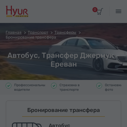
0
Главная
Транспорт
Трансферы
Бронирование трансфера
Автобус, Трансфер Джермук –
Ереван
Профессиональные
Страховка в
Остановки д
водители
транспорте
фото
Бронирование трансфера
Автобус