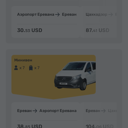
Аэропорт Еревана
Ереван
Цахкадзор
Ерева
30.
USD
87.
USD
53
41
Минивен
x 7
x 7
Ереван
Аэропорт Еревана
Ереван
Цахкадзо
38.
USD
104.
USD
85
06