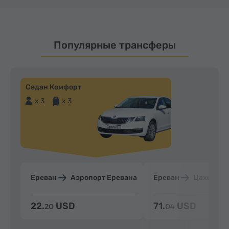
Популярные трансферы
Седан Комфорт
x 3
x 3
Ереван
Аэропорт Еревана
Ереван
Цахкадзо
22.
USD
71.
USD
20
04