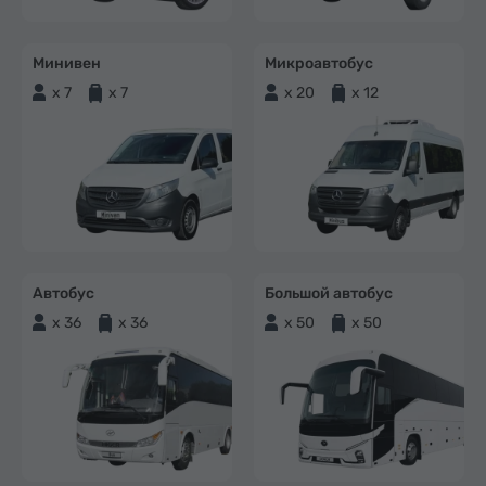
Минивен
Микроавтобус
x 7
x 7
x 20
x 12
Автобус
Большой автобус
x 36
x 36
x 50
x 50