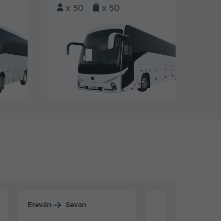
x 50
x 50
Ereván
Sevan
Ereván
Dilijan