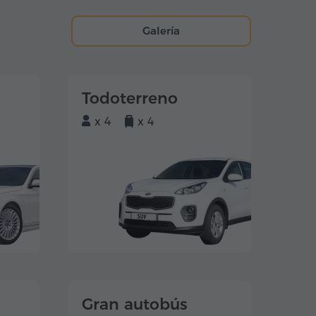
Galería
Todoterreno
x 4
x 4
Gran autobús