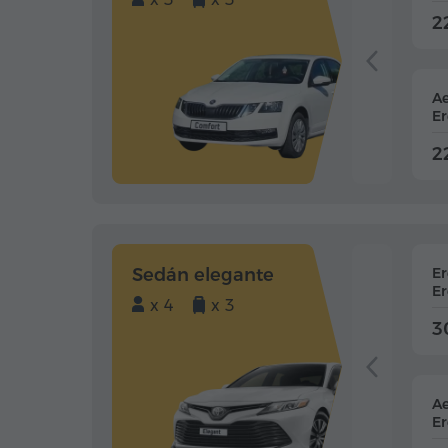
2
Ae
Er
2
Sedán elegante
E
Er
x 4
x 3
3
Ae
Er