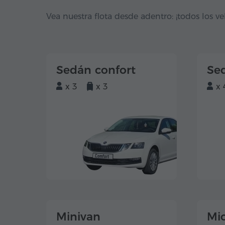
Vea nuestra flota desde adentro: ¡todos los ve
Sedán confort
Se
x 3
x 3
x 
Minivan
Mi