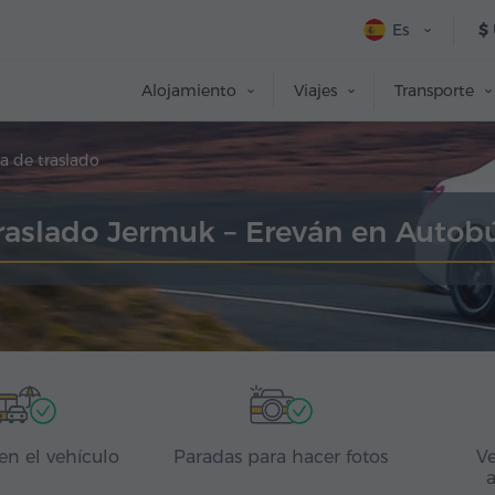
Es
$
Alojamiento
Viajes
Transporte
a de traslado
raslado Jermuk – Ereván en Autob
en el vehículo
Paradas para hacer fotos
Ve