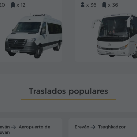
20
x 12
x 36
x 36
Traslados populares
reván
Aeropuerto de
Ereván
Tsaghkadzor
eván