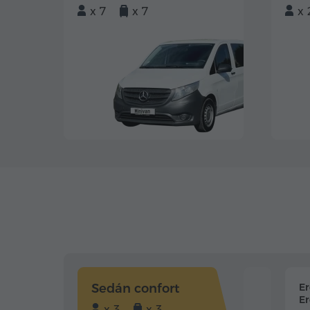
x 7
x 7
x 
Sedán confort
E
Er
x 3
x 3