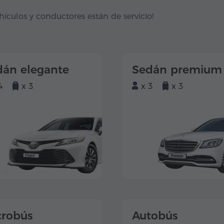
hículos y conductores están de servicio!
dán elegante
Sedán premium
4
x 3
x 3
x 3
crobús
Autobús