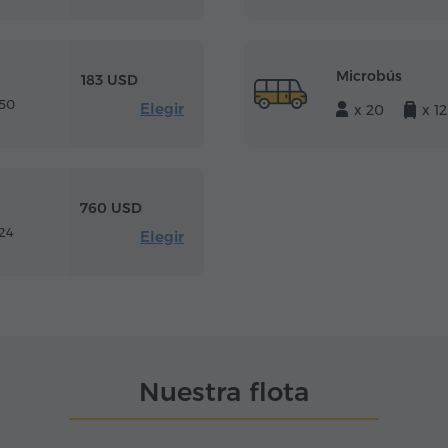
Microbús
183 USD
 50
Elegir
x 20
x 12
760 USD
24
Elegir
Nuestra flota