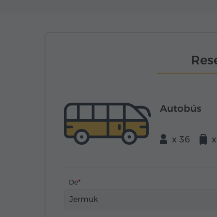
Rese
Autobús
x 36
x
De
Jermuk