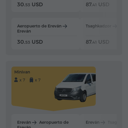
30.
USD
87.
USD
53
41
Aeropuerto de Ereván
Tsaghkadzor
Ere
Ereván
30.
USD
87.
USD
53
41
Minivan
x 7
x 7
Ereván
Aeropuerto de
Ereván
Tsaghkad
Ereván