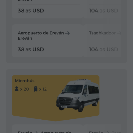
38.
USD
104.
USD
85
06
Aeropuerto de Ereván
Tsaghkadzor
Ere
Ereván
38.
USD
104.
USD
85
06
Microbús
x 20
x 12
Ereván
Aeropuerto de
Ereván
Tsaghkad