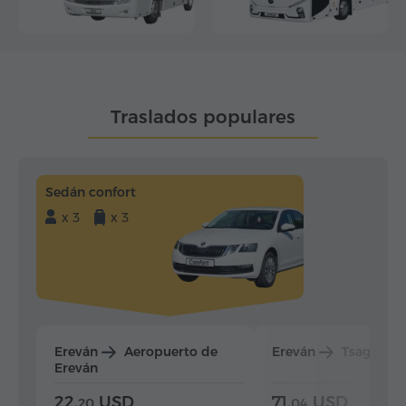
Traslados populares
Sedán confort
x 3
x 3
Ereván
Aeropuerto de
Ereván
Tsaghkad
Ereván
22.
USD
71.
USD
20
04