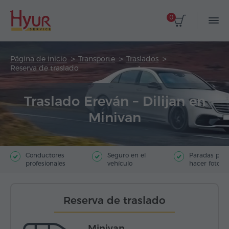
0
Página de inicio
Transporte
Traslados
Reserva de traslado
Traslado Ereván – Dilijan en
Minivan
Conductores
Seguro en el
Paradas par
profesionales
vehículo
hacer fotos
Reserva de traslado
Minivan