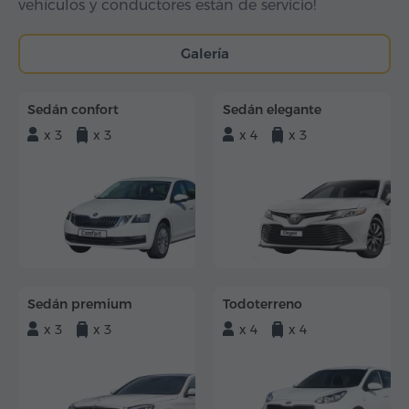
vehículos y conductores están de servicio!
Galería
Sedán confort
Sedán elegante
x 3
x 3
x 4
x 3
Sedán premium
Todoterreno
x 3
x 3
x 4
x 4