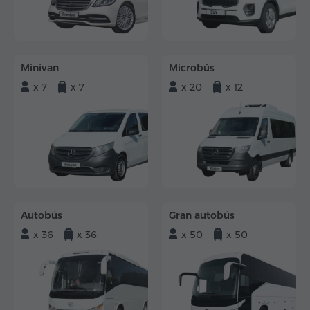
Minivan
Microbús
x 7
x 7
x 20
x 12
Autobús
Gran autobús
x 36
x 36
x 50
x 50