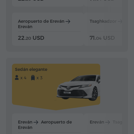
Aeropuerto de Ereván
Tsaghkadzor
Ere
Ereván
22.
USD
71.
USD
20
04
Sedán elegante
x 4
x 3
Ereván
Aeropuerto de
Ereván
Tsaghkad
Ereván