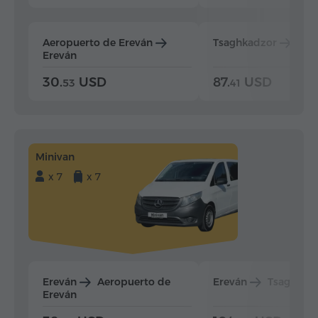
Aeropuerto de Ereván
Tsaghkadzor
Ere
Ereván
30.
USD
87.
USD
53
41
Minivan
x 7
x 7
Ereván
Aeropuerto de
Ereván
Tsaghkad
Ereván