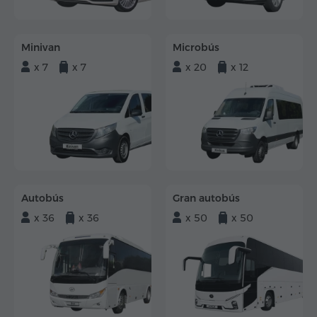
Minivan
Microbús
x 7
x 7
x 20
x 12
Autobús
Gran autobús
x 36
x 36
x 50
x 50