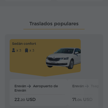
Traslados populares
Sedán confort
x 3
x 3
Ereván
Aeropuerto de
Ereván
Tsaghkad
Ereván
22.
USD
71.
USD
20
04