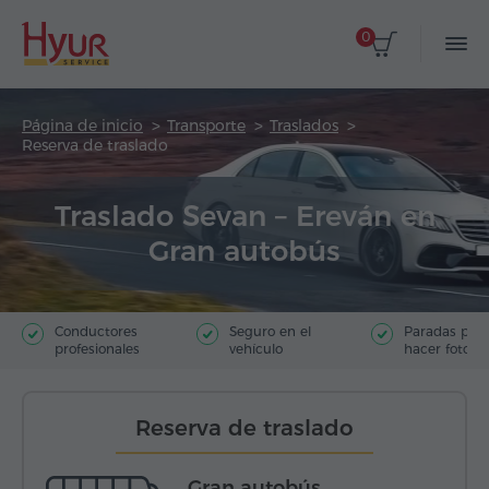
0
Página de inicio
Transporte
Traslados
Reserva de traslado
Traslado Sevan – Ereván en
Gran autobús
Conductores
Seguro en el
Paradas par
profesionales
vehículo
hacer fotos
Reserva de traslado
Gran autobús