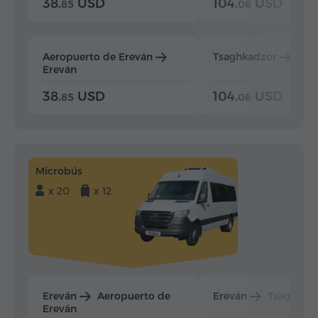
38.
USD
104.
USD
85
06
Aeropuerto de Ereván
Tsaghkadzor
Ere
Ereván
38.
USD
104.
USD
85
06
Microbús
x 20
x 12
Ereván
Aeropuerto de
Ereván
Tsaghkad
Ereván