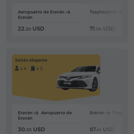
Aeropuerto de Ereván
Tsaghkadzor
Ere
Ereván
22.
USD
71.
USD
20
04
Sedán elegante
x 4
x 3
Ereván
Aeropuerto de
Ereván
Tsaghkad
Ereván
30.
USD
87.
USD
53
41