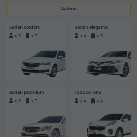
Galería
Sedán confort
Sedán elegante
x 3
x 3
x 4
x 3
Sedán premium
Todoterreno
x 3
x 3
x 4
x 4