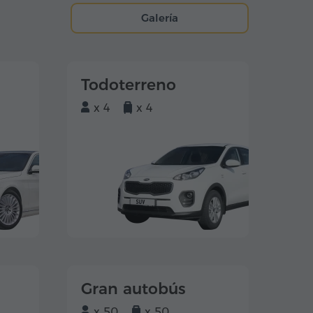
Galería
Todoterreno
x 4
x 4
Gran autobús
x 50
x 50