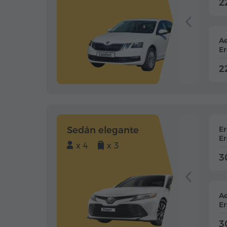
2
Ae
Er
2
Sedán elegante
E
Er
x 4
x 3
3
Ae
Er
3