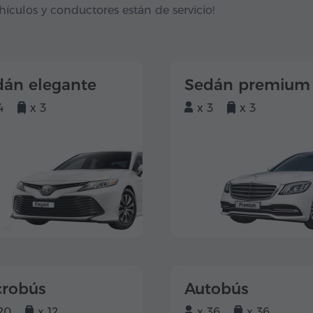
hículos y conductores están de servicio!
dán elegante
Sedán premium
4
x 3
x 3
x 3
crobús
Autobús
20
x 12
x 36
x 36