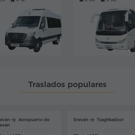
Traslados populares
reván
Aeropuerto de
Ereván
Tsaghkadzor
eván