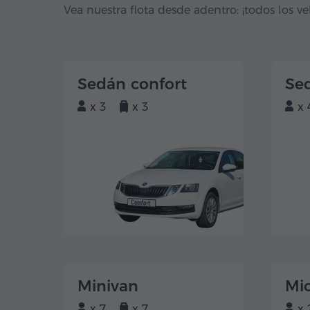
Vea nuestra flota desde adentro: ¡todos los ve
Sedán confort
Se
x 3
x 3
x 
Minivan
Mi
x 7
x 7
x 