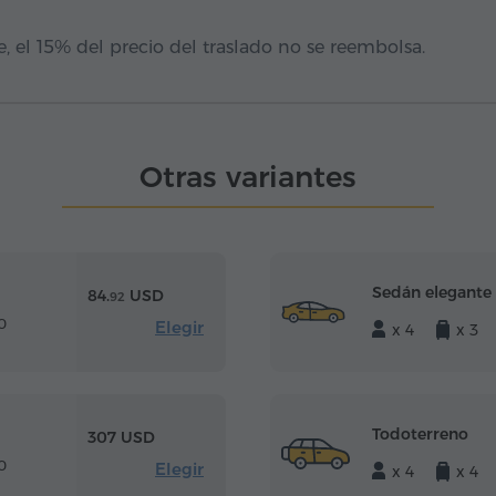
, el 15% del precio del traslado no se reembolsa.
Otras variantes
Sedán elegante
84.
USD
92
0
Elegir
x 4
x 3
Todoterreno
307 USD
0
Elegir
x 4
x 4