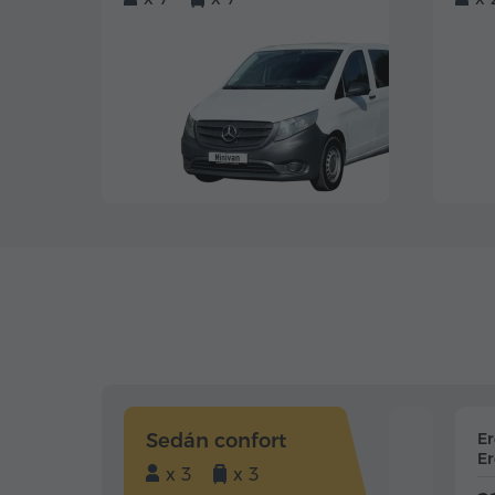
Sedán confort
E
Er
x 3
x 3