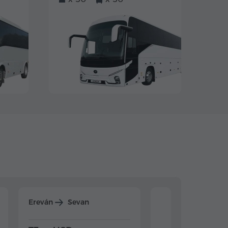
Ereván
Sevan
Ereván
Dilijan