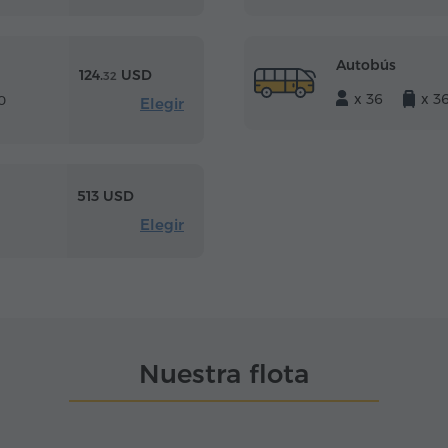
Autobús
124.
USD
32
x 36
x 3
0
Elegir
513 USD
Elegir
Nuestra flota