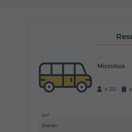
Rese
Microbús
x 20
x
De
Ereván