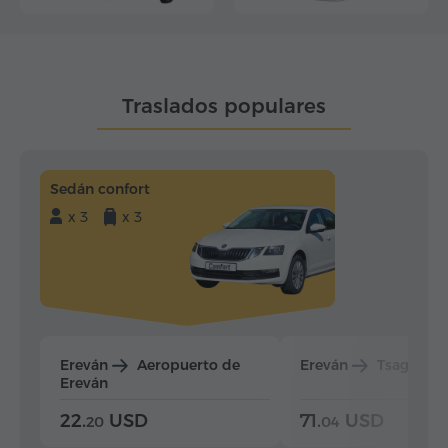
Traslados populares
Sedán confort
x 3
x 3
Ereván
Aeropuerto de
Ereván
Tsaghkad
Ereván
22.
USD
71.
USD
20
04