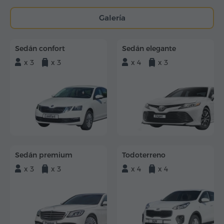
Galería
Sedán confort
Sedán elegante
x 3
x 3
x 4
x 3
Sedán premium
Todoterreno
x 3
x 3
x 4
x 4