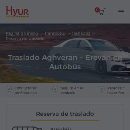
0
Página de inicio
Transporte
Traslados
Reserva de traslado
Traslado Aghveran – Ereván en
Autobús
Conductores
Seguro en el
Paradas par
profesionales
vehículo
hacer fotos
Reserva de traslado
Autobús