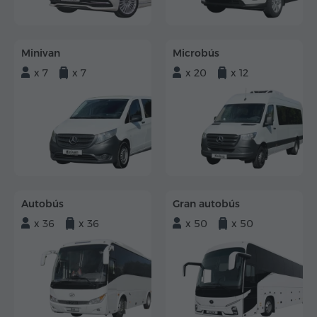
Minivan
Microbús
x 7
x 7
x 20
x 12
Autobús
Gran autobús
x 36
x 36
x 50
x 50