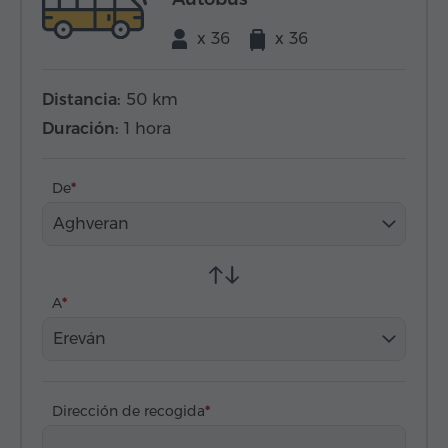
x 36
x 36
Distancia:
50 km
Duración:
1 hora
De
Aghveran
A
Ereván
Dirección de recogida