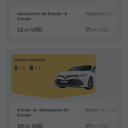
Aeropuerto de Ereván
Tsaghkadzor
Ere
Ereván
22.
USD
71.
USD
20
04
Sedán elegante
x 4
x 3
Ereván
Aeropuerto de
Ereván
Tsaghkad
Ereván
30.
USD
87.
USD
53
41