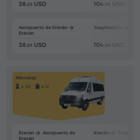
38.
USD
104.
USD
85
06
Aeropuerto de Ereván
Tsaghkadzor
Ere
Ereván
38.
USD
104.
USD
85
06
Microbús
x 20
x 12
Ereván
Aeropuerto de
Ereván
Tsaghkad
Ereván