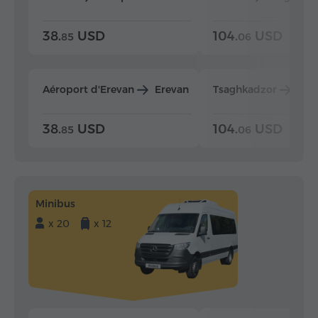
38.
USD
104.
USD
85
06
Aéroport d'Erevan
Erevan
Tsaghkadzor
Ere
38.
USD
104.
USD
85
06
Minibus
x 20
x 12