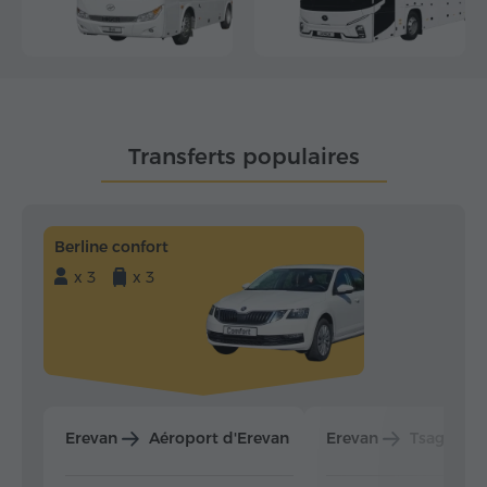
Transferts populaires
Berline confort
x 3
x 3
Erevan
Aéroport d'Erevan
Erevan
Tsaghkad