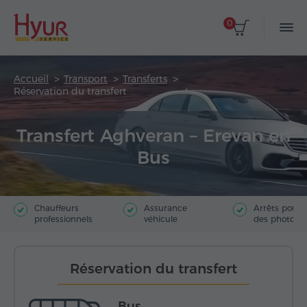
0
Accueil
Transport
Transferts
Réservation du transfert
Transfert Aghveran – Erevan en
Bus
Chauffeurs
Assurance
Arrêts pour f
professionnels
véhicule
des photos
Réservation du transfert
Bus