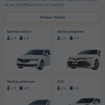
et les chauffeurs sont en service!
Photos-Vidéos
Berline confort
Berline élégante
x 3
x 3
x 4
x 3
Berline premium
SUV
x 3
x 3
x 4
x 4