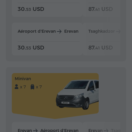
30.
USD
87.
USD
53
41
Aéroport d'Erevan
Erevan
Tsaghkadzor
Ere
30.
USD
87.
USD
53
41
Minivan
x 7
x 7
Erevan
Aéroport d'Erevan
Erevan
Tsaghkad