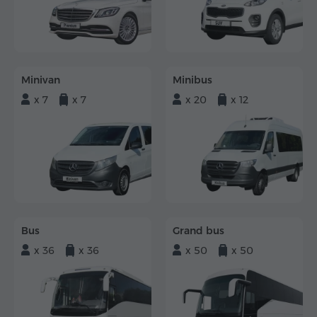
Minivan
Minibus
x 7
x 7
x 20
x 12
Bus
Grand bus
x 36
x 36
x 50
x 50