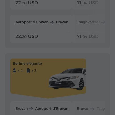
22.
USD
71.
USD
20
04
Aéroport d'Erevan
Erevan
Tsaghkadzor
Ere
22.
USD
71.
USD
20
04
Berline élégante
x 4
x 3
Erevan
Aéroport d'Erevan
Erevan
Tsaghkad