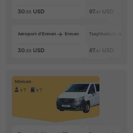
30.
USD
87.
USD
53
41
Aéroport d'Erevan
Erevan
Tsaghkadzor
Ere
30.
USD
87.
USD
53
41
Minivan
x 7
x 7