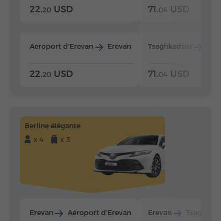
22.
USD
71.
USD
20
04
Aéroport d'Erevan
Erevan
Tsaghkadzor
Ere
22.
USD
71.
USD
20
04
Berline élégante
x 4
x 3
Erevan
Aéroport d'Erevan
Erevan
Tsaghkad