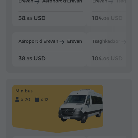
Erevan
Aéroport d'Erevan
Erevan
Tsaghkad
38.
USD
104.
USD
85
06
Aéroport d'Erevan
Erevan
Tsaghkadzor
Ere
38.
USD
104.
USD
85
06
Minibus
x 20
x 12