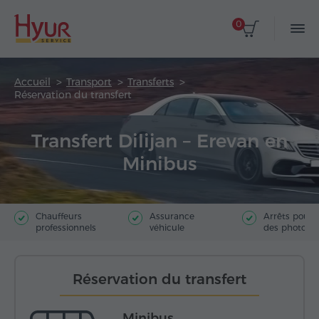
0
Accueil
Transport
Transferts
Réservation du transfert
Transfert Dilijan – Erevan en
Minibus
Chauffeurs
Assurance
Arrêts pour f
professionnels
véhicule
des photos
Réservation du transfert
Minibus