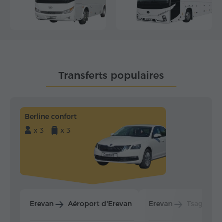
Transferts populaires
Berline confort
x 3
x 3
Erevan
Aéroport d'Erevan
Erevan
Tsaghkad