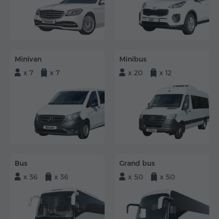
Minivan
Minibus
x 7
x 7
x 20
x 12
Bus
Grand bus
x 36
x 36
x 50
x 50