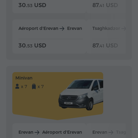
30.
USD
87.
USD
53
41
Aéroport d'Erevan
Erevan
Tsaghkadzor
Ere
30.
USD
87.
USD
53
41
Minivan
x 7
x 7
Erevan
Aéroport d'Erevan
Erevan
Tsaghkad