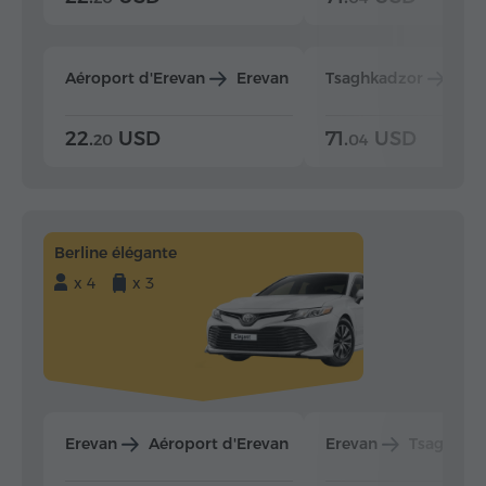
Aéroport d'Erevan
Erevan
Tsaghkadzor
Ere
22.
USD
71.
USD
20
04
Berline élégante
x 4
x 3
Erevan
Aéroport d'Erevan
Erevan
Tsaghkad