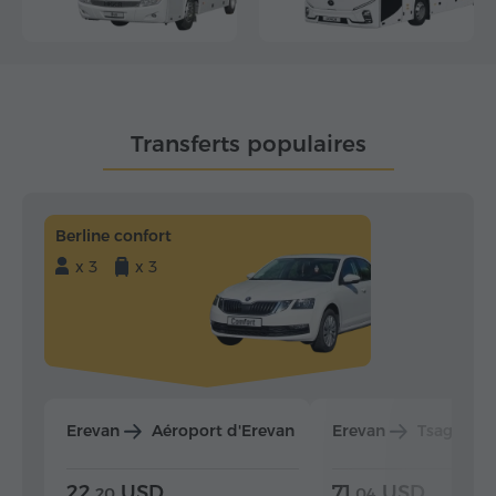
Transferts populaires
Berline confort
x 3
x 3
Erevan
Aéroport d'Erevan
Erevan
Tsaghkad
22.
USD
71.
USD
20
04