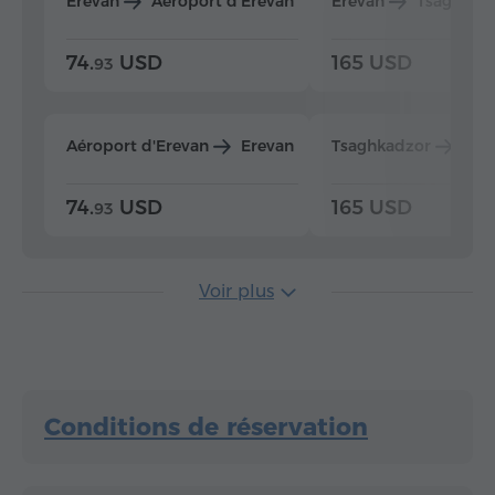
Erevan
Aéroport d'Erevan
Erevan
Tsaghkad
74.
USD
165 USD
93
Aéroport d'Erevan
Erevan
Tsaghkadzor
Ere
74.
USD
165 USD
93
Voir plus
Conditions de réservation