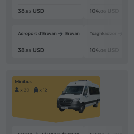
38.
USD
104.
USD
85
06
Aéroport d'Erevan
Erevan
Tsaghkadzor
Ere
38.
USD
104.
USD
85
06
Minibus
x 20
x 12