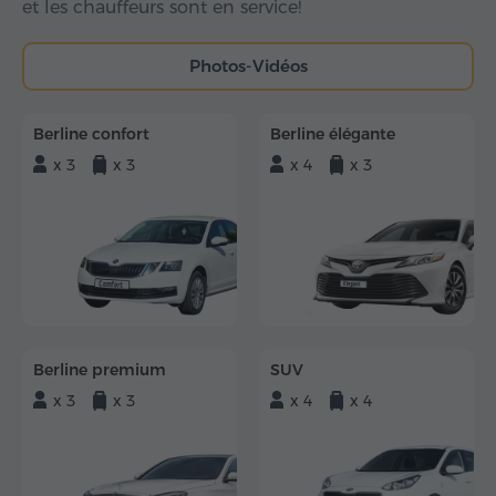
et les chauffeurs sont en service!
Photos-Vidéos
Berline confort
Berline élégante
x 3
x 3
x 4
x 3
Berline premium
SUV
x 3
x 3
x 4
x 4