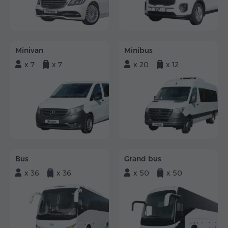
Minivan
Minibus
x 7
x 7
x 20
x 12
Bus
Grand bus
x 36
x 36
x 50
x 50