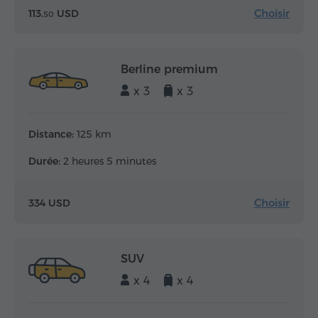
Choisir
113.
USD
50
Berline premium
x 3
x 3
Distance:
125 km
Durée:
2 heures 5 minutes
Choisir
334 USD
SUV
x 4
x 4