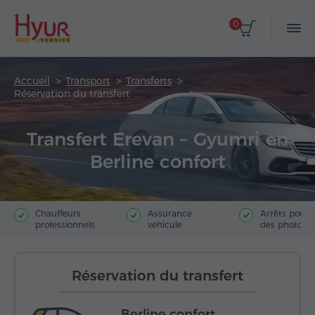
0
Accueil
Transport
Transferts
Réservation du transfert
Transfert Erevan – Gyumri en
Berline confort
Chauffeurs
Assurance
Arrêts pour f
professionnels
véhicule
des photos
Réservation du transfert
Berline confort