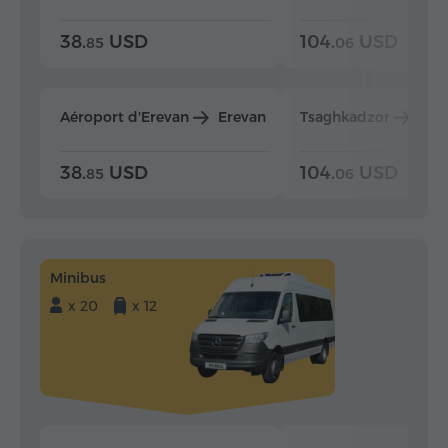
38.
USD
104.
USD
85
06
Aéroport d'Erevan
Erevan
Tsaghkadzor
Ere
38.
USD
104.
USD
85
06
Minibus
x 20
x 12