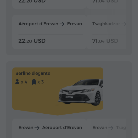
22.
USD
71.
USD
20
04
Aéroport d'Erevan
Erevan
Tsaghkadzor
Ere
22.
USD
71.
USD
20
04
Berline élégante
x 4
x 3
Erevan
Aéroport d'Erevan
Erevan
Tsaghkad