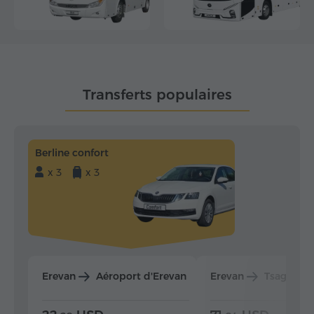
Transferts populaires
Berline confort
x 3
x 3
Erevan
Aéroport d'Erevan
Erevan
Tsaghkad