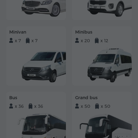
Minivan
Minibus
x 7
x 7
x 20
x 12
Bus
Grand bus
x 36
x 36
x 50
x 50