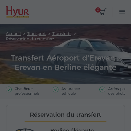
0
Accueil
Transport
Transferts
Réservation du transfert
Transfert Aéroport d'Erevan –
Erevan en Berline élégante
Chauffeurs
Assurance
Arrêts pour f
professionnels
véhicule
des photos
Réservation du transfert
Berline élégante