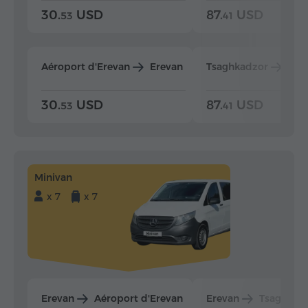
30.
USD
87.
USD
53
41
Aéroport d'Erevan
Erevan
Tsaghkadzor
Ere
30.
USD
87.
USD
53
41
Minivan
x 7
x 7
Erevan
Aéroport d'Erevan
Erevan
Tsaghkad