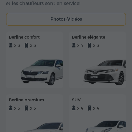
et les chauffeurs sont en service!
Photos-Vidéos
Berline confort
Berline élégante
x 3
x 3
x 4
x 3
Berline premium
SUV
x 3
x 3
x 4
x 4