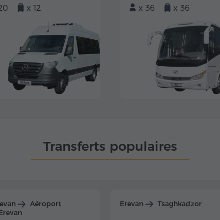
20
x 12
x 36
x 36
Transferts populaires
revan
Aéroport
Erevan
Tsaghkadzor
Erevan