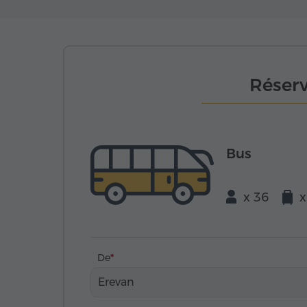
Réserv
Bus
x 36
x
De
Erevan