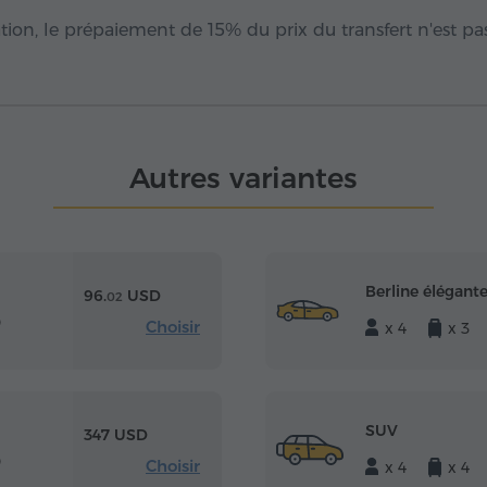
ion, le prépaiement de 15% du prix du transfert n'est pa
Autres variantes
Berline élégant
96.
USD
02
0
Choisir
x 4
x 3
SUV
347 USD
0
Choisir
x 4
x 4