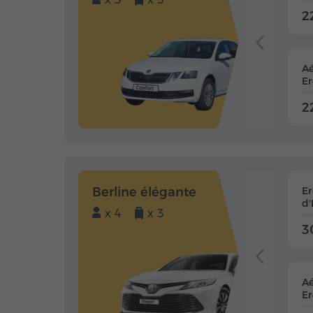
2
Aé
Er
2
Berline élégante
E
d'
x 4
x 3
3
Aé
Er