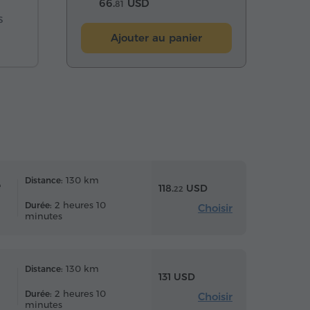
66.
USD
81
s
Ajouter au panier
130 km
Distance:
e
118.
USD
22
2 heures 10
Durée:
Choisir
minutes
130 km
Distance:
131 USD
2 heures 10
Durée:
Choisir
minutes