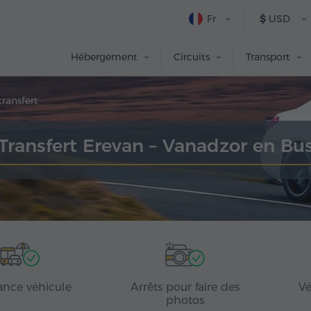
Fr
$
USD
Hébergement
Circuits
Transport
ransfert
Transfert Erevan – Vanadzor en Bu
ance véhicule
Arrêts pour faire des
Vé
photos