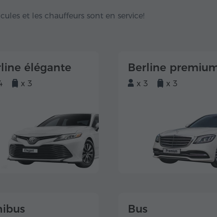
hicules et les chauffeurs sont en service!
line élégante
Berline premiu
4
x 3
x 3
x 3
nibus
Bus