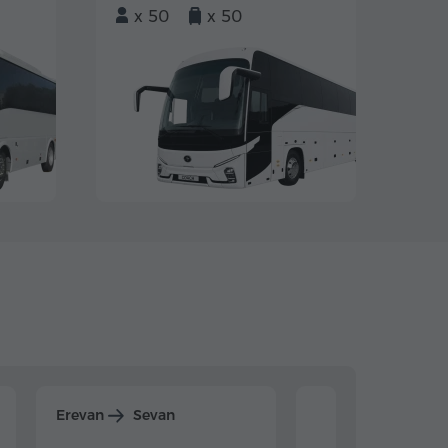
x 50
x 50
Erevan
Sevan
Erevan
Dilijan