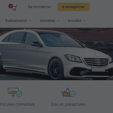
0
Se connecter
S'enregistrer
Evénements
Arménie
Société
s
hicules climatisés
Eau et parapluies