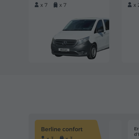
x 7
x 7
x 
Berline confort
E
d'
x 3
x 3