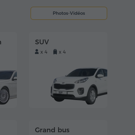
Photos-Vidéos
m
SUV
x 4
x 4
Grand bus