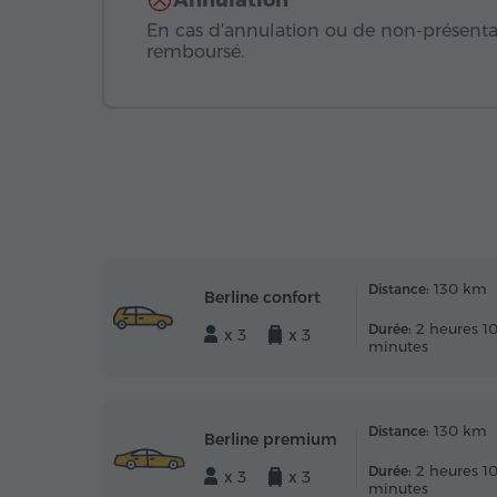
Annulation
En cas d'annulation ou de non-présentat
remboursé.
130 km
Distance:
Berline confort
2 heures 1
Durée:
x 3
x 3
minutes
130 km
Distance:
Berline premium
2 heures 1
Durée:
x 3
x 3
minutes