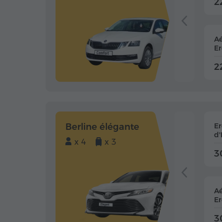
2
Aé
Er
2
Berline élégante
E
d'
x 4
x 3
3
Aé
Er
3