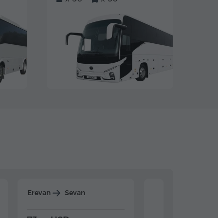
Erevan
Sevan
Erevan
Dilijan