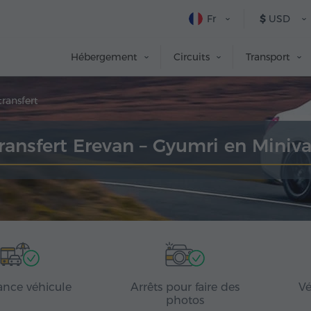
Fr
$
USD
Hébergement
Circuits
Transport
ransfert
ransfert Erevan – Gyumri en Miniv
ance véhicule
Arrêts pour faire des
Vé
photos