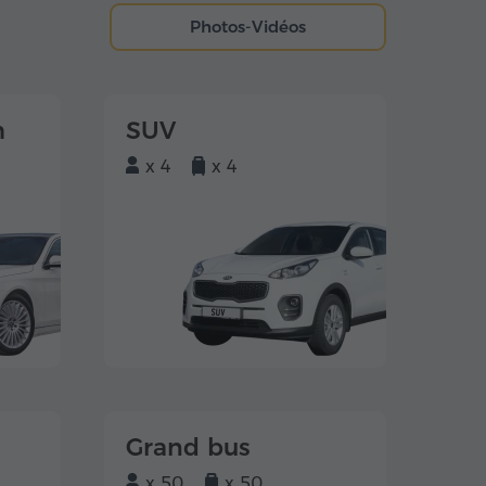
Photos-Vidéos
m
SUV
x 4
x 4
Grand bus
x 50
x 50