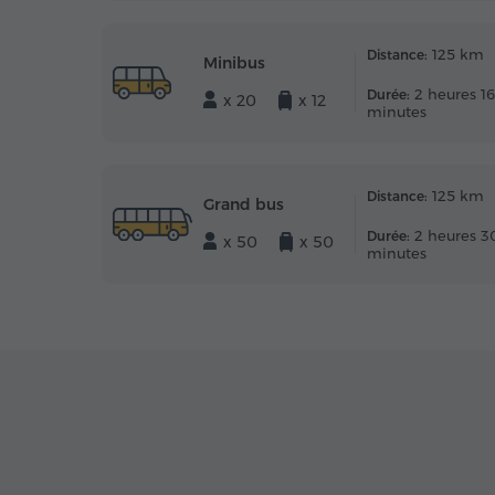
125 km
Distance:
Minibus
2 heures 16
Durée:
x 20
x 12
minutes
125 km
Distance:
Grand bus
2 heures 3
Durée:
x 50
x 50
minutes