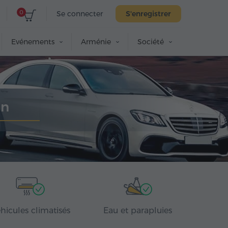
0
Se connecter
S'enregistrer
Evénements
Arménie
Société
an
hicules climatisés
Eau et parapluies