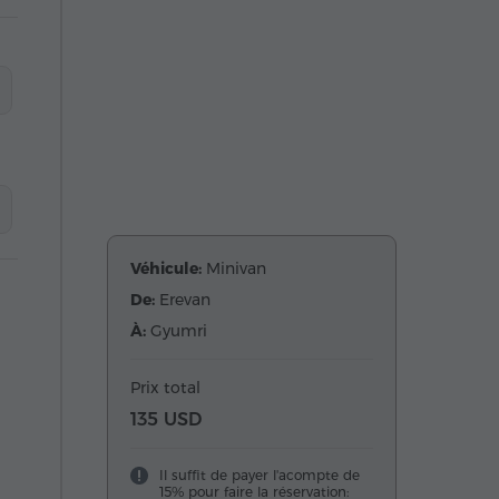
Véhicule:
Minivan
De:
Erevan
À:
Gyumri
Prix total
135 USD
Il suffit de payer l'acompte de
15% pour faire la réservation: