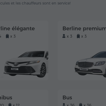
hicules et les chauffeurs sont en service!
line élégante
Berline premiu
4
x 3
x 3
x 3
nibus
Bus
20
x 12
x 36
x 36