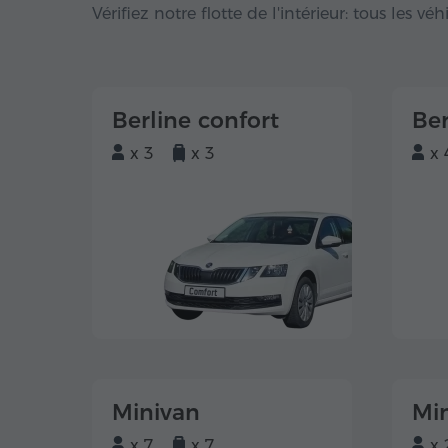
Vérifiez notre flotte de l'intérieur: tous les vé
Berline confort
Ber
x 3
x 3
x 
Minivan
Mi
x 7
x 7
x 