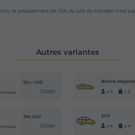
ion, le prépaiement de 15% du prix du transfert n'est pa
Autres variantes
Berline élégant
92.
USD
41
Choisir
x 4
x 3
 minutes
SUV
334 USD
Choisir
x 4
x 4
 minutes