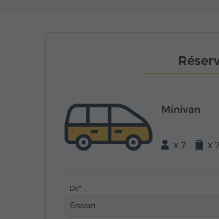
Réserv
Minivan
x 7
x 
De
Erevan