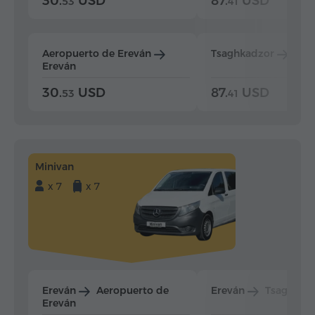
30.
USD
87.
USD
53
41
Aeropuerto de Ereván
Tsaghkadzor
Ere
Ereván
30.
USD
87.
USD
53
41
Minivan
x 7
x 7
Ereván
Aeropuerto de
Ereván
Tsaghkad
Ereván