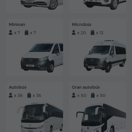
Minivan
Microbús
x 7
x 7
x 20
x 12
Autobús
Gran autobús
x 36
x 36
x 50
x 50