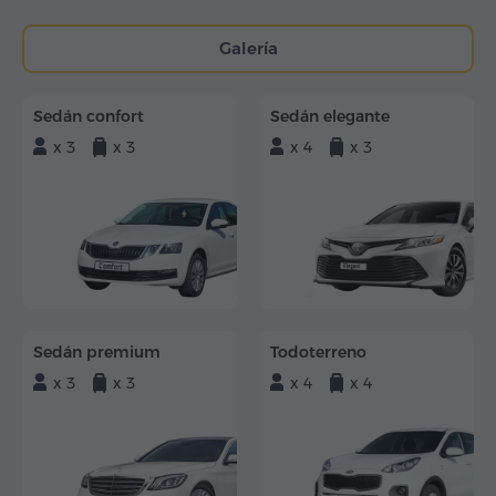
Galería
Sedán confort
Sedán elegante
x 3
x 3
x 4
x 3
Sedán premium
Todoterreno
x 3
x 3
x 4
x 4