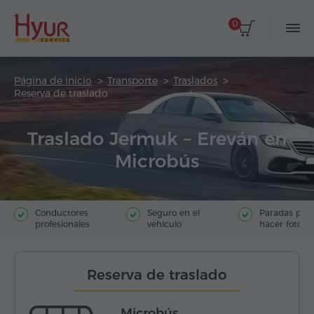
0
Página de inicio
Transporte
Traslados
Reserva de traslado
Traslado Jermuk – Ereván en
Microbús
Conductores
Seguro en el
Paradas par
profesionales
vehículo
hacer fotos
Reserva de traslado
Microbús