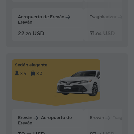
Aeropuerto de Ereván
Tsaghkadzor
Ere
Ereván
22.
USD
71.
USD
20
04
Sedán elegante
x 4
x 3
Ereván
Aeropuerto de
Ereván
Tsaghkad
Ereván