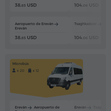
38.
USD
104.
USD
85
06
Aeropuerto de Ereván
Tsaghkadzor
Ere
Ereván
38.
USD
104.
USD
85
06
Microbús
x 20
x 12
Ereván
Aeropuerto de
Ereván
Tsaghkad