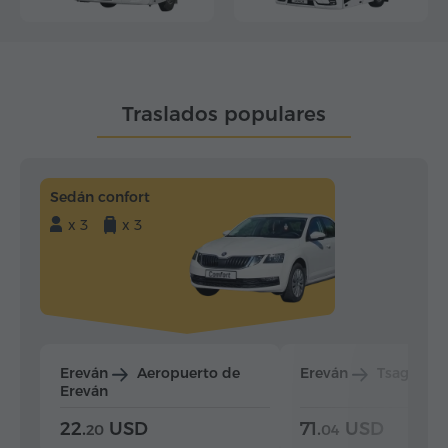
Traslados populares
Sedán confort
x 3
x 3
Ereván
Aeropuerto de
Ereván
Tsaghkad
Ereván
22.
USD
71.
USD
20
04