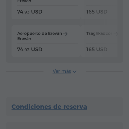
Ereván
74.
USD
165 USD
93
Aeropuerto de Ereván
Tsaghkadzor
Ere
Ereván
74.
USD
165 USD
93
Ver más
Condiciones de reserva