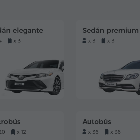
dán elegante
Sedán premium
4
x 3
x 3
x 3
crobús
Autobús
20
x 12
x 36
x 36