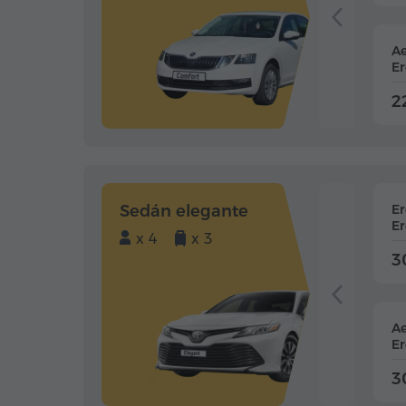
Ae
Er
2
Sedán elegante
E
Er
x 4
x 3
3
Ae
Er
3