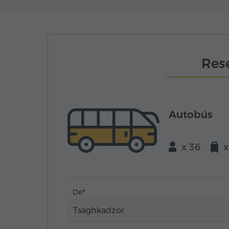
Rese
Autobús
x 36
x
De
Tsaghkadzor