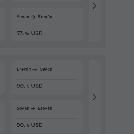
Sevan
Ereván
Dilijan
Ereván
73.
USD
84.
USD
54
92
Ereván
Sevan
Ereván
Dilijan
90.
USD
104.
USD
19
34
Sevan
Ereván
Dilijan
Ereván
90.
USD
104.
USD
19
34