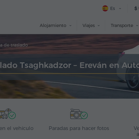
Es
$
Alojamiento
Viajes
Transporte
a de traslado
slado Tsaghkadzor – Ereván en Aut
en el vehículo
Paradas para hacer fotos
Ve