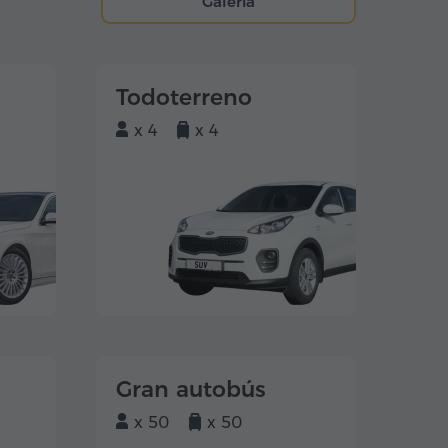
Galería
Todoterreno
x 4
x 4
Gran autobús
x 50
x 50