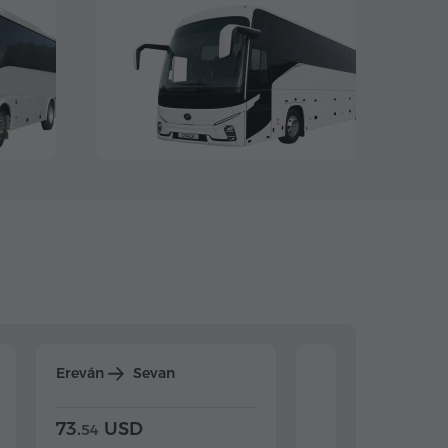
Ereván
Sevan
Ereván
Dilijan
73.
USD
84.
USD
54
92