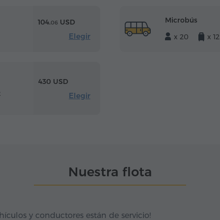
Microbús
104.
USD
06
Elegir
x 20
x 12
430 USD
2
Elegir
Nuestra flota
hículos y conductores están de servicio!