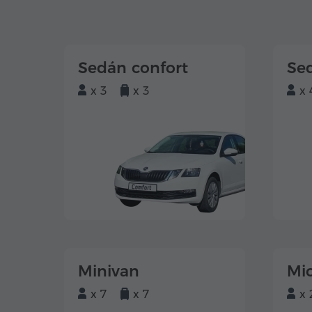
Sedán confort
Se
x 3
x 3
x 
Minivan
Mi
x 7
x 7
x 