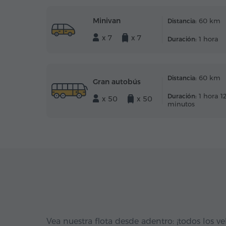
Minivan
60 km
Distancia:
x 7
x 7
1 hora
Duración:
60 km
Distancia:
Gran autobús
1 hora 1
Duración:
x 50
x 50
minutos
Vea nuestra flota desde adentro: ¡todos los ve