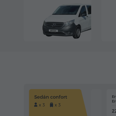
Sedán confort
E
Er
x 3
x 3
2