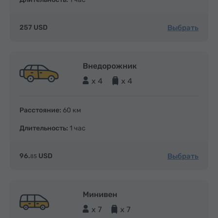
Выбрать
257 USD
Внедорожник
x 4
x 4
Расстояние:
60 км
Длительность:
1 час
Выбрать
96.
USD
85
Минивен
x 7
x 7