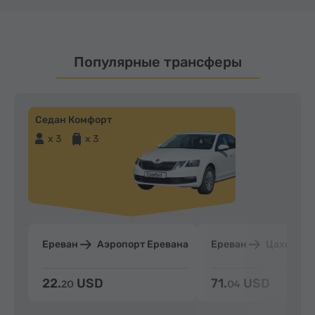
Популярные трансферы
Седан Комфорт
x 3
x 3
Ереван
Аэропорт Еревана
Ереван
Цахкадзо
22.
USD
71.
USD
20
04