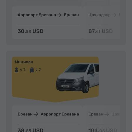
Аэропорт Еревана
Ереван
Цахкадзор
Ерева
30.
USD
87.
USD
53
41
Минивен
x 7
x 7
Ереван
Аэропорт Еревана
Ереван
Цахкадзо
38.
USD
104.
USD
85
06