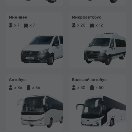
Минивен
Микроавтобус
x 7
x 7
x 20
x 12
Автобус
Большой автобус
x 36
x 36
x 50
x 50