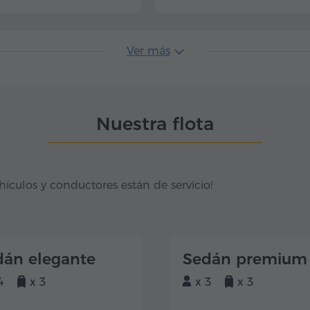
Ver más
Nuestra flota
hículos y conductores están de servicio!
dán elegante
Sedán premium
4
x 3
x 3
x 3