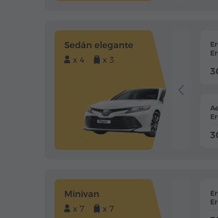
Sedán elegante
E
Er
x 4
x 3
3
Ae
Er
3
Minivan
E
Er
x 7
x 7