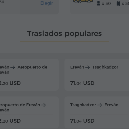
36
Elegir
x 50
x 5
Traslados populares
reván
Aeropuerto de
Ereván
Tsaghkadzor
eván
2.
USD
71.
USD
20
04
ropuerto de Ereván
Tsaghkadzor
Ereván
eván
2.
USD
71.
USD
20
04