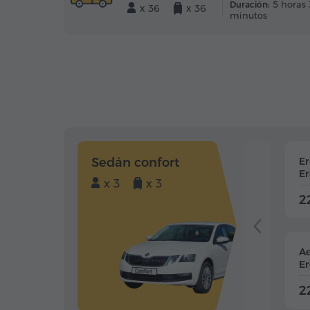
5 horas 
Duración:
x 36
x 36
minutos
Sedán confort
E
Er
x 3
x 3
2
Ae
Er
2