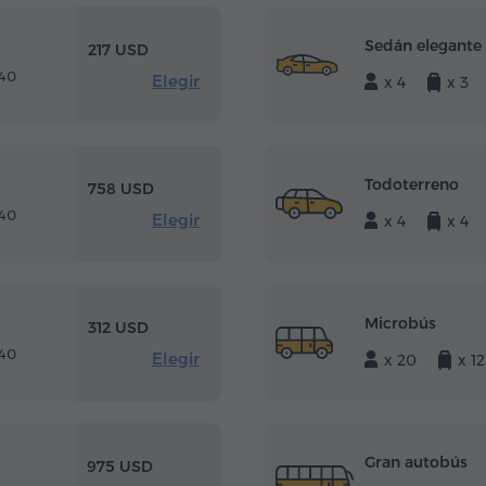
Sedán elegante
217 USD
 40
Elegir
x 4
x 3
Todoterreno
758 USD
 40
Elegir
x 4
x 4
Microbús
312 USD
 40
Elegir
x 20
x 12
Gran autobús
975 USD