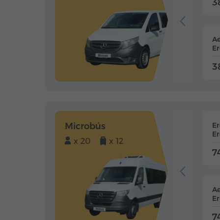
3
Ae
Er
3
Microbús
E
Er
x 20
x 12
7
Ae
Er
7