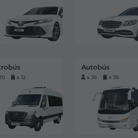
crobús
Autobús
20
x 12
x 36
x 36