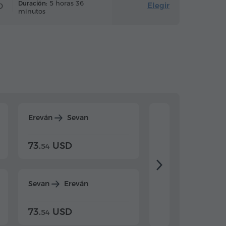
5 horas 36
Duración:
Elegir
0
minutos
Ereván
Sevan
Ereván
Dilijan
73.
USD
84.
USD
54
92
Sevan
Ereván
Dilijan
Ereván
73.
USD
84.
USD
54
92