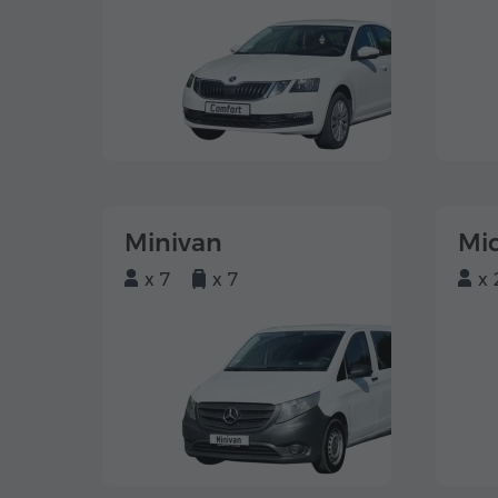
Minivan
Mi
x 7
x 7
x 