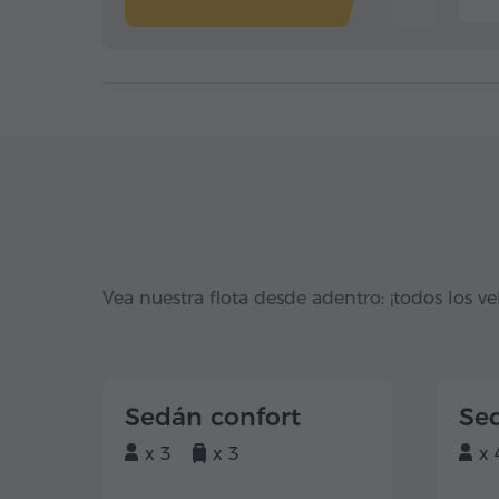
Vea nuestra flota desde adentro: ¡todos los ve
Sedán confort
Se
x 3
x 3
x 