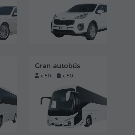
Gran autobús
x 50
x 50