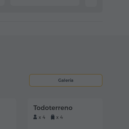
Galería
Todoterreno
x 4
x 4