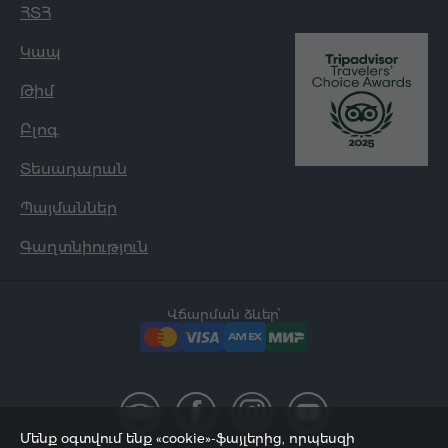
ՀՏՀ
Կապ
Թիմ
Բլոգ
Տեսադարան
Պայմաններ
Գաղտնիություն
Վճարման ձևեր՝
Մենք օգտվում ենք «cookie»-ֆայլերից, որպեսզի