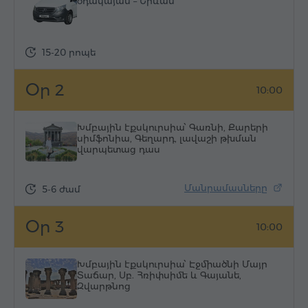
օդակայան – Երևան
15-20 րոպե
Օր 2
10:00
Խմբային էքսկուրսիա՝ Գառնի, Քարերի
սիմֆոնիա, Գեղարդ, լավաշի թխման
վարպետաց դաս
Մանրամասները
5-6 ժամ
Օր 3
10:00
Խմբային էքսկուրսիա՝ Էջմիածնի Մայր
Տաճար, Սբ. Հռիփսիմե և Գայանե,
Զվարթնոց