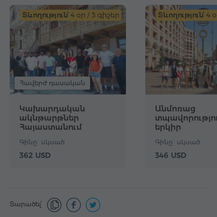
Տևողություն՝
4 օր / 3 գիշեր
Տևողություն՝
4 օ
Հավերժ դասական
Կախարդական
Անմոռաց
ակնթարթներ
տպավորությո
Հայաստանում
երկիր
Գինը` սկսած
Գինը` սկսած
362 USD
346 USD
Տարածել՝