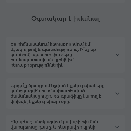
Օգտակար է իմանալ
Ես հիմնականում հետաքրքրվում եմ
մշակույթով և պատմությունով։ Ի՞նչ եք
կարծում, այս տուր փաթեթը
համապատասխան կլինի՞ իմ
հետաքրքրություններին։
Արդյո՞ք ծրագրում նշված էքսկուրսիաները
կանցկացվեն ըստ նախատեսված
ժամանակացույցի, թե՞ գրաֆիկը կարող է
փոխվել էքսկուրսիայի օրը։
Ինչպե՞ս է անցկացվում լավաշի թխման
վարպետաց դասը, և հնարավո՞ր կլինի