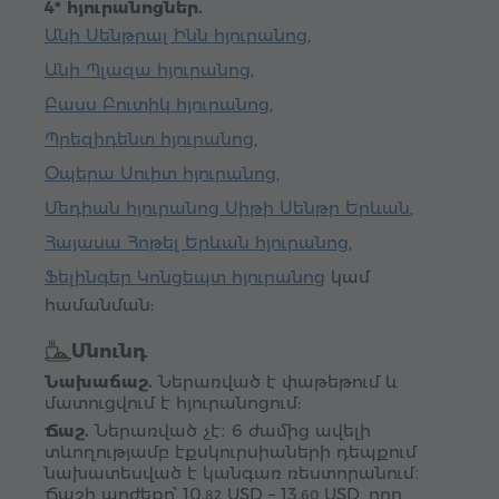
4* հյուրանոցներ.
Անի Սենթրալ Ինն հյուրանոց
,
Անի Պլազա հյուրանոց
,
Բասս Բուտիկ հյուրանոց
,
Պրեզիդենտ հյուրանոց
,
Օպերա Սուիտ հյուրանոց
,
Մեդիան հյուրանոց Սիթի Սենթր Երևան
,
Հայասա Հոթել Երևան հյուրանոց
,
Ֆելինգեր Կոնցեպտ հյուրանոց
կամ
համանման:
Սնունդ
Նախաճաշ.
Ներառված է փաթեթում և
մատուցվում է հյուրանոցում:
Ճաշ.
Ներառված չէ։ 6 ժամից ավելի
տևողությամբ էքսկուրսիաների դեպքում
նախատեսված է կանգառ ռեստորանում։
Ճաշի արժեքը՝
10.
USD
–
13.
USD
, որը
82
60