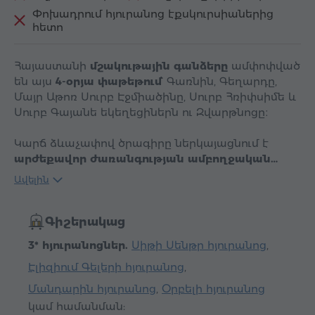
Փոխադրում հյուրանոց էքսկուրսիաներից
հետո
Հայաստանի
մշակութային գանձերը
ամփոփված
են այս
4-օրյա փաթեթում
՝ Գառնին, Գեղարդը,
Մայր Աթոռ Սուրբ Էջմիածինը, Սուրբ Հռիփսիմե և
Սուրբ Գայանե եկեղեցիներն ու Զվարթնոցը։
Կարճ ձևաչափով ծրագիրը ներկայացնում է
արժեքավոր ժառանգության ամբողջական…
Ավելին
Գիշերակաց
3* հյուրանոցներ.
Սիթի Սենթր հյուրանոց
,
Էլիզիում Գելերի հյուրանոց
,
Մանդարին հյուրանոց
,
Օրբելի հյուրանոց
կամ համանման: