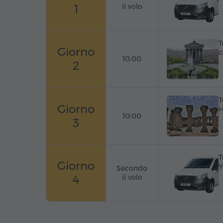
1
il volo
T
Giorno
c
10:00
2
T
Giorno
H
10:00
3
T
Giorno
Y
Secondo
4
il volo