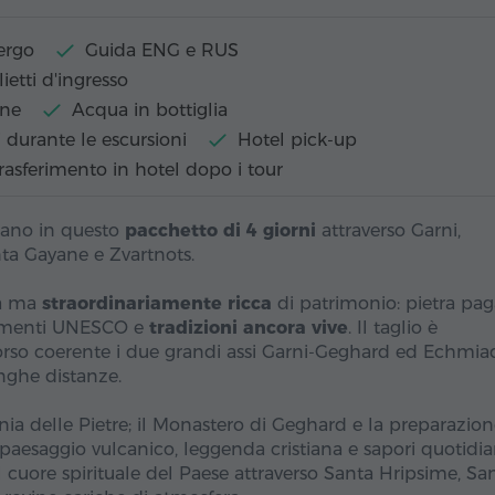
ergo
Guida ENG e RUS
lietti d'ingresso
one
Acqua in bottiglia
 durante le escursioni
Hotel pick-up
rasferimento in hotel dopo i tour
rano in questo
pacchetto di 4 giorni
attraverso Garni,
ta Gayane e Zvartnots.
ta ma
straordinariamente ricca
di patrimonio: pietra pag
numenti UNESCO e
tradizioni ancora vive
. Il taglio è
orso coerente i due grandi assi Garni-Geghard ed Echmia
unghe distanze.
nia delle Pietre; il Monastero di Geghard e la preparazio
, paesaggio vulcanico, leggenda cristiana e sapori quotidia
cuore spirituale del Paese attraverso Santa Hripsime, Sa