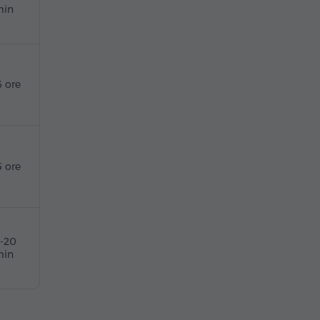
in
6 ore
5 ore
5-20
in