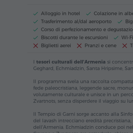
Alloggio in hotel
Colazione in alb
Trasferimento al/dal aeroporto
Big
Corso di perfezionamento e degustazi
Biscotti durante le escursioni
Wi-Fi
Biglietti aerei
Pranzi e cene
T
I
tesori culturali dell'Armenia
si concent
Geghard, Echmiadzin, Santa Hripsime, San
Il programma svela una raccolta compat
fede paleocristiana, leggende sacre, mo
volutamente culturale e unisce in un perc
Zvartnots, senza disperdere il viaggio su l
Il Tempio di Garni sorge accanto alla Sinfo
del lavash intrecciano eredità precristiana
dell'Armenia. Echmiadzin conduce poi nel 