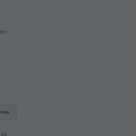
ato.
rata
5-20