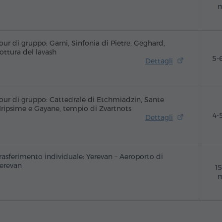
m
our di gruppo: Garni, Sinfonia di Pietre, Geghard,
ottura del lavash
5-
Dettagli
our di gruppo: Cattedrale di Etchmiadzin, Sante
ripsime e Gayane, tempio di Zvartnots
4-
Dettagli
rasferimento individuale: Yerevan – Aeroporto di
erevan
1
m