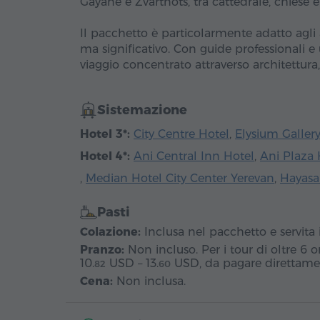
Gayane e Zvartnots, tra cattedrale, chiese e
Il pacchetto è particolarmente adatto agli
ma significativo. Con guide professionali 
viaggio concentrato attraverso architettura
Sistemazione
Hotel 3*:
City Centre Hotel
,
Elysium Galler
Hotel 4*:
Ani Central Inn Hotel
,
Ani Plaza 
,
Median Hotel City Center Yerevan
,
Hayasa
Pasti
Colazione:
Inclusa nel pacchetto e servita 
Pranzo:
Non incluso. Per i tour di oltre 6 
10.
USD
–
13.
USD
, da pagare direttamen
82
60
Cena:
Non inclusa.