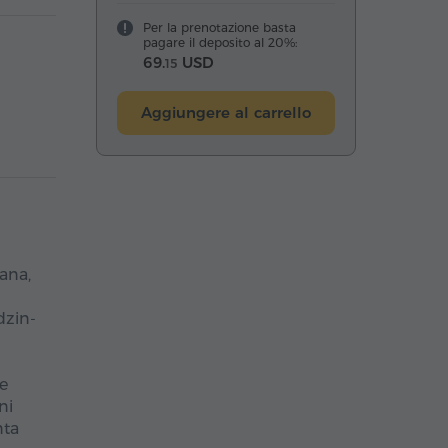
Per la prenotazione basta
pagare il deposito al 20%:
69.
USD
15
Aggiungere al carrello
ana,
dzin-
ne
ni
nta