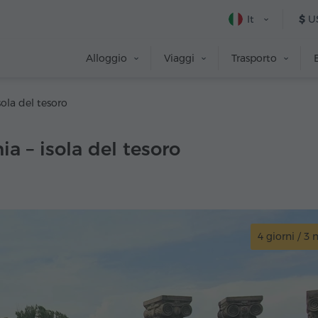
It
$
U
Alloggio
Viaggi
Trasporto
ola del tesoro
a – isola del tesoro
4 giorni / 3 