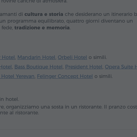
 rovine cariche di atmosfera.
 amanti di
cultura e storia
che desiderano un itinerario 
e un programma equilibrato, quattro giorni diventano un
, fede,
tradizione e memoria
.
y Hotel
,
Mandarin Hotel
,
Orbeli Hotel
o simili.
Hotel
,
Bass Boutique Hotel
,
President Hotel
,
Opera Suite 
 Hotel Yerevan
,
Felinger Concept Hotel
o simili.
in hotel.
ore, organizziamo una sosta in un ristorante. Il pranzo cos
te al ristorante.