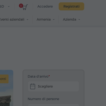
0
SD
Accedere
Registrati
Eventi aziendali
Armenia
Azienda
Data d'arrivo
notti
Scegliere
Numero di persone