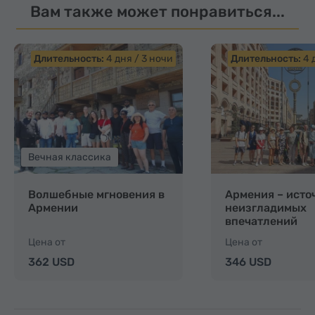
Вам также может понравиться...
Длительность:
4 дня / 3 ночи
Длительность:
4 
Вечная классика
Волшебные мгновения в
Армения – исто
Армении
неизгладимых
впечатлений
Цена от
Цена от
362 USD
346 USD