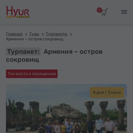
0
Главная
Туры
Турпакеты
Армения – остров сокровищ
Турпакет:
Армения – остров
сокровищ
Топ места к посещению
4 дня / 3 ночи