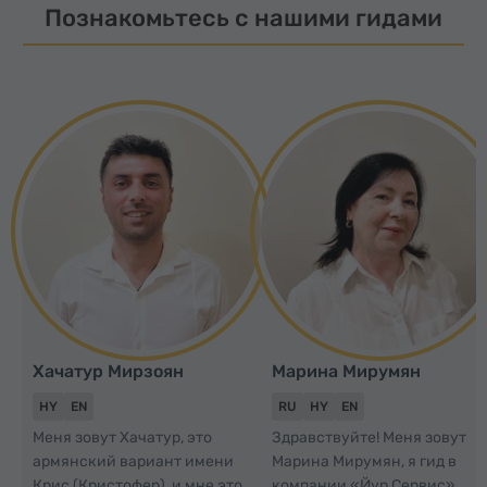
Познакомьтесь с нашими гидами
Хачатур Мирзоян
Марина Мирумян
HY
EN
RU
HY
EN
Меня зовут Хачатур, это
Здравствуйте! Меня зовут
армянский вариант имени
Марина Мирумян, я гид в
Крис (Кристофер), и мне это
компании «Йур Сервис».