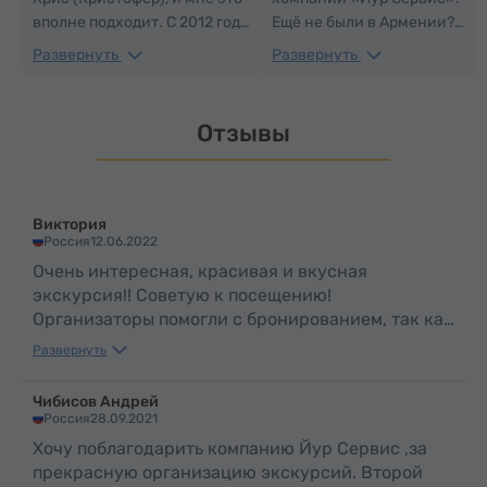
вполне подходит. С 2012 года
Ещё не были в Армении?
я работаю гидом. Я
Тогда планируйте поездку и
Развернуть
Развернуть
общительный человек,
станьте нашим гостем!
люблю взаимодействовать с
Присоединяйтесь к моим
людьми и всегда стараюсь
турам с компанией «Йур
Отзывы
сделать так, чтобы
Сервис», чтобы открыть для
экскурсия оправдала
себя бесконечное
ожидания наших гостей.
гостеприимство нашего
народа, захватывающие
Виктория
виды горной страны,
Россия
12.06.2022
древнюю культуру,
Очень интересная, красивая и вкусная
традиции, вкусную кухню и
экскурсия!! Советую к посещению!
многое другое!
Организаторы помогли с бронированием, так как
Путешествуйте с «Йур
у меня не проходила оплата по карте мир,
Развернуть
Сервис» и создавайте
организаторы нашли альтернативный способ
незабываемые
оплаты, за что я очень благодарна!!
Чибисов Андрей
воспоминания!
Россия
28.09.2021
Хочу поблагодарить компанию Йур Сервис ,за
прекрасную организацию экскурсий. Второй