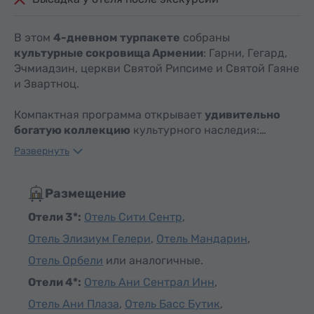
В этом
4-дневном турпакете
собраны
культурные сокровища Армении
: Гарни, Гегард,
Эчмиадзин, церкви Святой Рипсиме и Святой Гаяне
и Звартноц.
Компактная программа открывает
удивительно
богатую коллекцию
культурного наследия:…
Развернуть
Размещение
Отели 3*:
Отель Сити Сентр
,
Отель Элизиум Гелери
,
Отель Мандарин
,
Отель Орбели
или аналогичные.
Отели 4*:
Отель Ани Сентрал Инн
,
Отель Ани Плаза
,
Отель Басс Бутик
,