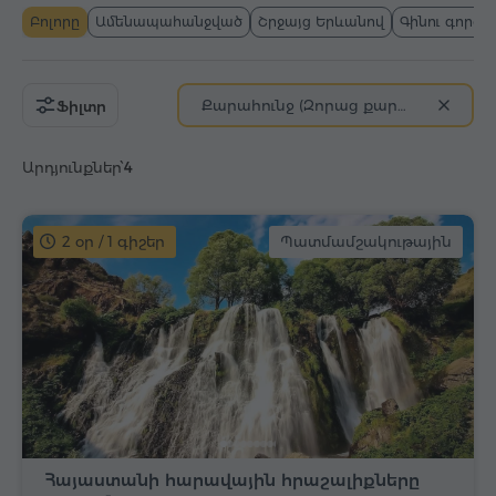
Բոլորը
Ամենապահանջված
Շրջայց Երևանով
Գինու գործ
Քարահունջ (Զորաց քարեր) աստղադիտարան
Ֆիլտր
Արդյունքներ՝
4
2 օր / 1 գիշեր
Պատմամշակութային
Հայաստանի հարավային հրաշալիքները