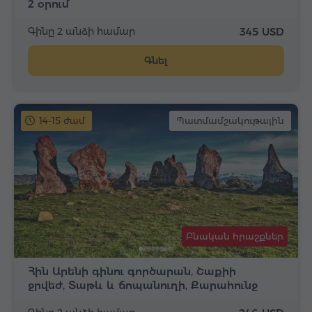
2 օրում
Գինը 2 անձի համար
345 USD
Գնել
14-15 ժամ
Պատմամշակութային
Բնական հրաշքներ
Հին Արենի գինու գործարան, Շաքիի
ջրվեժ, Տաթև և ճոպանուղի, Քարահունջ