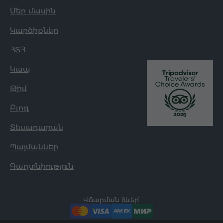
Մեր մասին
Կարծիքներ
ՀՏՀ
Կապ
Թիմ
Բլոգ
Տեսադարան
Պայմաններ
Գաղտնիություն
Վճարման ձևեր՝