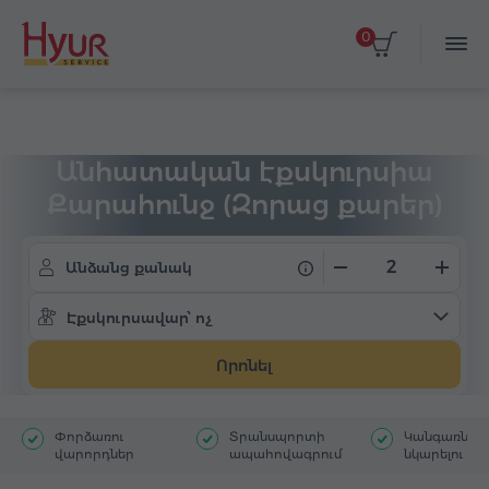
0
Գլխավոր
Տուրեր
Անհատական էքսկուրսիա
Անհատական էքսկուրսիա
Քարահունջ (Զորաց քարեր)
աստղադիտարան
Անձանց քանակ
Էքսկուրսավար՝ ոչ
Որոնել
Փորձառու
Տրանսպորտի
Կանգառներ`
վարորդներ
ապահովագրում
նկարելու հ